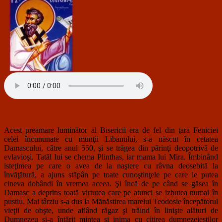
Acest preamare luminător al Bisericii era de fel din ţara Feniciei
celei încununate cu munţii Libanului, s-a născut în cetatea
Damascului, către anul 550, şi se trăgea din părinţi deopotrivă de
evlavioşi. Tatăl lui se chema Plinthas, iar mama lui Mira. Îmbinând
isteţimea pe care o avea de la naştere cu râvna deosebită la
învăţătură, a ajuns stăpân pe toate cunoştinţele pe care le putea
cineva dobândi în vremea aceea. Şi încă de pe când se găsea în
Damasc a deprins toată virtutea care pe atunci se izbutea numai în
pustiu. Mai târziu s-a dus la Mănăstirea marelui Teodosie începătorul
vieţii de obşte, unde aflând răgaz şi trăind în linişte alături de
Dumnezeu şi-a întărit mintea şi inima cu citirea dumnezeieştilor