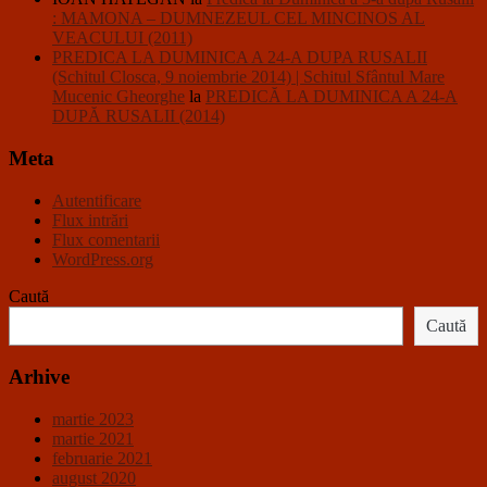
: MAMONA – DUMNEZEUL CEL MINCINOS AL
VEACULUI (2011)
PREDICA LA DUMINICA A 24-A DUPA RUSALII
(Schitul Closca, 9 noiembrie 2014) | Schitul Sfântul Mare
Mucenic Gheorghe
la
PREDICĂ LA DUMINICA A 24-A
DUPĂ RUSALII (2014)
Meta
Autentificare
Flux intrări
Flux comentarii
WordPress.org
Caută
Caută
Arhive
martie 2023
martie 2021
februarie 2021
august 2020