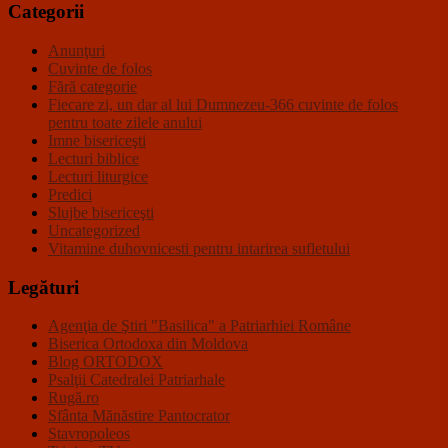
Categorii
Anunţuri
Cuvinte de folos
Fără categorie
Fiecare zi, un dar al lui Dumnezeu-366 cuvinte de folos
pentru toate zilele anului
Imne bisericeşti
Lecturi biblice
Lecturi liturgice
Predici
Slujbe bisericeşti
Uncategorized
Vitamine duhovnicesti pentru intarirea sufletului
Legături
Agenţia de Ştiri "Basilica" a Patriarhiei Române
Biserica Ortodoxa din Moldova
Blog ORTODOX
Psalţii Catedralei Patriarhale
Rugă.ro
Sfânta Mănăstire Pantocrator
Stavropoleos