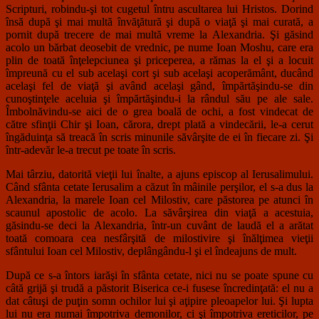
Scripturi, robindu-şi tot cugetul întru ascultarea lui Hristos. Dorind
însă după şi mai multă învăţătură şi după o viaţă şi mai curată, a
pornit după trecere de mai multă vreme la Alexandria. Şi găsind
acolo un bărbat deosebit de vrednic, pe nume Ioan Moshu, care era
plin de toată înţelepciunea şi priceperea, a rămas la el şi a locuit
împreună cu el sub acelaşi cort şi sub acelaşi acoperământ, ducând
acelaşi fel de viaţă şi având acelaşi gând, împărtăşindu-se din
cunoştinţele aceluia şi împărtăşindu-i la rândul său pe ale sale.
Îmbolnăvindu-se aici de o grea boală de ochi, a fost vindecat de
către sfinţii Chir şi Ioan, cărora, drept plată a vindecării, le-a cerut
îngăduinţa să treacă în scris minunile săvârşite de ei în fiecare zi. Şi
într-adevăr le-a trecut pe toate în scris.
Mai târziu, datorită vieţii lui înalte, a ajuns episcop al Ierusalimului.
Când sfânta cetate Ierusalim a căzut în mâinile perşilor, el s-a dus la
Alexandria, la marele Ioan cel Milostiv, care păstorea pe atunci în
scaunul apostolic de acolo. La săvârşirea din viaţă a acestuia,
găsindu-se deci la Alexandria, într-un cuvânt de laudă el a arătat
toată comoara cea nesfârşită de milostivire şi înălţimea vieţii
sfântului Ioan cel Milostiv, deplângându-l şi el îndeajuns de mult.
După ce s-a întors iarăşi în sfânta cetate, nici nu se poate spune cu
câtă grijă şi trudă a păstorit Biserica ce-i fusese încredinţată: el nu a
dat câtuşi de puţin somn ochilor lui şi aţipire pleoapelor lui. Şi lupta
lui nu era numai împotriva demonilor, ci şi împotriva ereticilor, pe