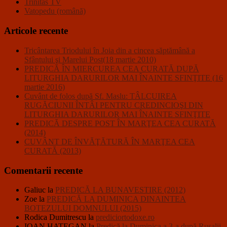
Trinitas TV
Vatopedu (română)
Articole recente
Tricântarea Triodului în Joia din a cincea săptămână a
Sfântului şi Marelui Post(18 martie 2010)
PREDICĂ ÎN MIERCUREA CEA CURATĂ DUPĂ
LITURGHIA DARURILOR MAI ÎNAINTE SFINŢITE (16
martie 2016)
Cuvânt de folos după Sf. Maslu: TÂLCUIREA
RUGĂCIUNII ÎNTÂI PENTRU CREDINCIOŞI DIN
LITURGHIA DARURILOR MAI ÎNAINTE SFINŢITE
PREDICĂ DESPRE POST ÎN MARŢEA CEA CURATĂ
(2014)
CUVÂNT DE ÎNVĂŢĂTURĂ ÎN MARŢEA CEA
CURATĂ (2013)
Comentarii recente
Galiuc
la
PREDICĂ LA BUNAVESTIRE (2012)
Zoe
la
PREDICĂ LA DUMINICA DINAINTEA
BOTEZULUI DOMNULUI (2015)
Rodica Dumitrescu
la
prediciortodoxe.ro
IOAN HATEGAN
la
Predică la Duminica a 3-a după Rusalii