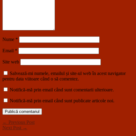
Nume
*
Email
*
Site web
Salvează-mi numele, emailul și site-ul web în acest navigator
pentru data viitoare când o să comentez.
Notifică-mă prin email când sunt comentarii ulterioare.
Notifică-mă prin email când sunt publicate articole noi.
← Previous Post
Next Post →