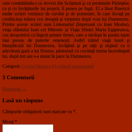
care combătându-i cu dovezi din Scriptură şi cu predaniile Părinţilor,
ca şi cu învăţăturile lui proprii, îi punea pe fugă. El a lăsat Bisericii
multe scrieri vrednice de cuvânt şi de pomenire, în care învaţă pe
credincioşi trăirea cea dreaptă şi vieţuirea după voia lui Dumnezeu.
Printre aceste scrieri sunt Limonariul (împreună cu Ioan Moshu),
viaţa sfântului Ioan cel Milostiv şi Viaţa Sfintei Maria Egipteanca,
cea deopotrivă cu îngerii printre femei, care a săvârşit în pustiu lupte
mai presus de puterile omeneşti. Astfel trăind viaţă bună şi
bineplăcută lui Dumnezeu, învăţând şi pe alţii şi slujind ca o
adevărată gură a lui Hristos, păstorind cu cuviinţă turma încredinţată
lui, după trei ani s-a mutat în pace la Dumnezeu.
Categorii:
Lecturi liturgice
|
Legătură permanentă
3 Comentarii
Răspunde →
Lasă un răspuns
Câmpurile obligatorii sunt marcate cu
*
.
Mesaj
*