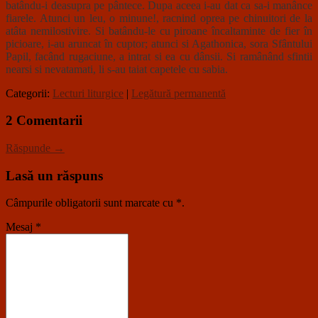
batându-i deasupra pe pântece. Dupa aceea i-au dat ca sa-i manânce
fiarele. Atunci un leu, o minune!, racnind oprea pe chinuitori de la
atâta nemilostivire. Si batându-le cu piroane încaltaminte de fier în
picioare, i-au aruncat în cuptor; atunci si Agathonica, sora Sfântului
Papil, facând rugaciune, a intrat si ea cu dânsii. Si ramânând sfintii
nearsi si nevatamati, li s-au taiat capetele cu sabia.
Categorii:
Lecturi liturgice
|
Legătură permanentă
2 Comentarii
Răspunde →
Lasă un răspuns
Câmpurile obligatorii sunt marcate cu
*
.
Mesaj
*