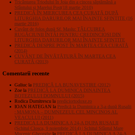
Tricântarea Triodului în Joia din a cincea săptămână a
Sfântului şi Marelui Post(18 martie 2010)
PREDICĂ ÎN MIERCUREA CEA CURATĂ DUPĂ
LITURGHIA DARURILOR MAI ÎNAINTE SFINŢITE (16
martie 2016)
Cuvânt de folos după Sf. Maslu: TÂLCUIREA
RUGĂCIUNII ÎNTÂI PENTRU CREDINCIOŞI DIN
LITURGHIA DARURILOR MAI ÎNAINTE SFINŢITE
PREDICĂ DESPRE POST ÎN MARŢEA CEA CURATĂ
(2014)
CUVÂNT DE ÎNVĂŢĂTURĂ ÎN MARŢEA CEA
CURATĂ (2013)
Comentarii recente
Galiuc
la
PREDICĂ LA BUNAVESTIRE (2012)
Zoe
la
PREDICĂ LA DUMINICA DINAINTEA
BOTEZULUI DOMNULUI (2015)
Rodica Dumitrescu
la
prediciortodoxe.ro
IOAN HATEGAN
la
Predică la Duminica a 3-a după Rusalii
: MAMONA – DUMNEZEUL CEL MINCINOS AL
VEACULUI (2011)
PREDICA LA DUMINICA A 24-A DUPA RUSALII
(Schitul Closca, 9 noiembrie 2014) | Schitul Sfântul Mare
Mucenic Gheorghe
la
PREDICĂ LA DUMINICA A 24-A