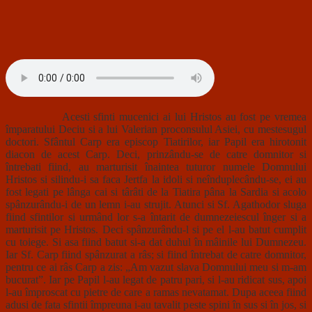
Acesti sfinti mucenici ai lui Hristos au fost pe vremea
împaratului Deciu si a lui Valerian proconsulul Asiei, cu mestesugul
doctori. Sfântul Carp era episcop Tiatirilor, iar Papil era hirotonit
diacon de acest Carp. Deci, prinzându-se de catre domnitor si
întrebati fiind, au marturisit înaintea tuturor numele Domnului
Hristos si silindu-i sa faca Jertfa la idoli si neînduplecându-se, ei au
fost legati pe lânga cai si târâti de la Tiatira pâna la Sardia si acolo
spânzurându-i de un lemn i-au strujit. Atunci si Sf. Agathodor sluga
fiind sfintilor si urmând lor s-a întarit de dumnezeiescul înger si a
marturisit pe Hristos. Deci spânzurându-l si pe el l-au batut cumplit
cu toiege. Si asa fiind batut si-a dat duhul în mâinile lui Dumnezeu.
Iar Sf. Carp fiind spânzurat a râs; si fiind întrebat de catre domnitor,
pentru ce ai râs Carp a zis: „Am vazut slava Domnului meu si m-am
bucurat”. Iar pe Papil l-au legat de patru pari, si l-au ridicat sus, apoi
l-au împroscat cu pietre de care a ramas nevatamat. Dupa aceea fiind
adusi de fata sfintii împreuna i-au tavalit peste spini în sus si în jos, si