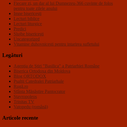
Fiecare zi, un dar al lui Dumnezeu-366 cuvinte de folos
pentru toate zilele anului
Imne bisericeşti
Lecturi biblice
Lecturi liturgice
Predici
Slujbe bisericeşti
Uncategorized
Vitamine duhovnicesti pentru intarirea sufletului
Legături
Agenţia de Ştiri "Basilica" a Patriarhiei Române
Biserica Ortodoxa din Moldova
Blog ORTODOX
Psalţii Catedralei Patriarhale
Rugă.ro
Sfânta Mănăstire Pantocrator
Stavropoleos
Trinitas TV
Vatopedu (română)
Articole recente