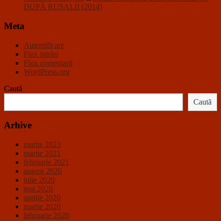
DUPĂ RUSALII (2014)
Meta
Autentificare
Flux intrări
Flux comentarii
WordPress.org
Caută
Caută
Arhive
martie 2023
martie 2021
februarie 2021
august 2020
iulie 2020
mai 2020
aprilie 2020
martie 2020
februarie 2020