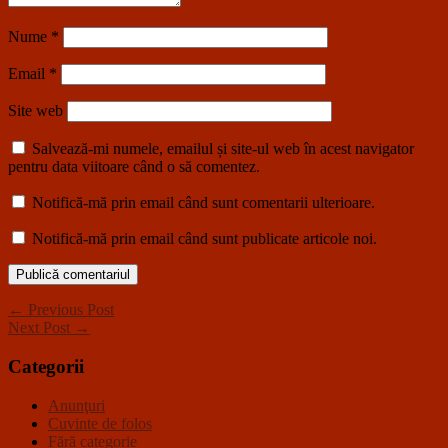
Nume
*
Email
*
Site web
Salvează-mi numele, emailul și site-ul web în acest navigator
pentru data viitoare când o să comentez.
Notifică-mă prin email când sunt comentarii ulterioare.
Notifică-mă prin email când sunt publicate articole noi.
← Previous Post
Next Post →
Categorii
Anunţuri
Cuvinte de folos
Fără categorie