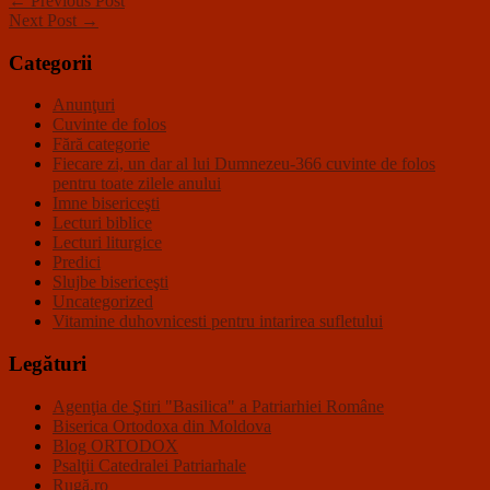
← Previous Post
Next Post →
Categorii
Anunţuri
Cuvinte de folos
Fără categorie
Fiecare zi, un dar al lui Dumnezeu-366 cuvinte de folos
pentru toate zilele anului
Imne bisericeşti
Lecturi biblice
Lecturi liturgice
Predici
Slujbe bisericeşti
Uncategorized
Vitamine duhovnicesti pentru intarirea sufletului
Legături
Agenţia de Ştiri "Basilica" a Patriarhiei Române
Biserica Ortodoxa din Moldova
Blog ORTODOX
Psalţii Catedralei Patriarhale
Rugă.ro