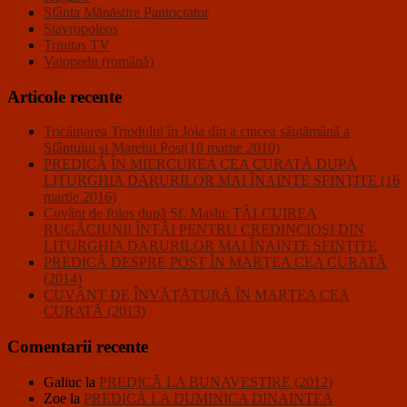
Sfânta Mănăstire Pantocrator
Stavropoleos
Trinitas TV
Vatopedu (română)
Articole recente
Tricântarea Triodului în Joia din a cincea săptămână a
Sfântului şi Marelui Post(18 martie 2010)
PREDICĂ ÎN MIERCUREA CEA CURATĂ DUPĂ
LITURGHIA DARURILOR MAI ÎNAINTE SFINŢITE (16
martie 2016)
Cuvânt de folos după Sf. Maslu: TÂLCUIREA
RUGĂCIUNII ÎNTÂI PENTRU CREDINCIOŞI DIN
LITURGHIA DARURILOR MAI ÎNAINTE SFINŢITE
PREDICĂ DESPRE POST ÎN MARŢEA CEA CURATĂ
(2014)
CUVÂNT DE ÎNVĂŢĂTURĂ ÎN MARŢEA CEA
CURATĂ (2013)
Comentarii recente
Galiuc
la
PREDICĂ LA BUNAVESTIRE (2012)
Zoe
la
PREDICĂ LA DUMINICA DINAINTEA