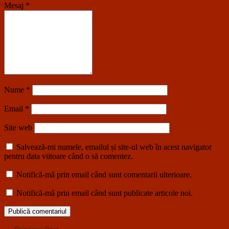
Mesaj
*
Nume
*
Email
*
Site web
Salvează-mi numele, emailul și site-ul web în acest navigator
pentru data viitoare când o să comentez.
Notifică-mă prin email când sunt comentarii ulterioare.
Notifică-mă prin email când sunt publicate articole noi.