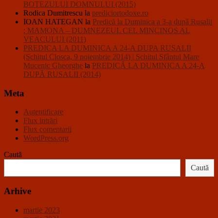
BOTEZULUI DOMNULUI (2015)
Rodica Dumitrescu
la
prediciortodoxe.ro
IOAN HATEGAN
la
Predică la Duminica a 3-a după Rusalii
: MAMONA – DUMNEZEUL CEL MINCINOS AL
VEACULUI (2011)
PREDICA LA DUMINICA A 24-A DUPA RUSALII
(Schitul Closca, 9 noiembrie 2014) | Schitul Sfântul Mare
Mucenic Gheorghe
la
PREDICĂ LA DUMINICA A 24-A
DUPĂ RUSALII (2014)
Meta
Autentificare
Flux intrări
Flux comentarii
WordPress.org
Caută
Caută
Arhive
martie 2023