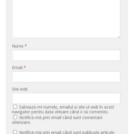
Nume
*
Email
*
Site web
Salvează-mi numele, emailul și site-ul web în acest
navigator pentru data viitoare când o să comentez.
Notifică-mă prin email când sunt comentarii
ulterioare.
Notifică-mă prin email când sunt publicate articole