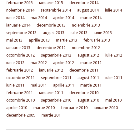
februarie 2015
ianuarie 2015
decembrie 2014
noiembrie 2014
septembrie 2014
august 2014
iulie 2014
iunie 2014
mai 2014
aprilie 2014
martie 2014
ianuarie 2014
decembrie 2013
noiembrie 2013
septembrie 2013
august 2013
iulie 2013
iunie 2013
mai 2013
aprilie 2013
martie 2013
februarie 2013
ianuarie 2013
decembrie 2012
noiembrie 2012
octombrie 2012
septembrie 2012
august 2012
iulie 2012
iunie 2012
mai 2012
aprilie 2012
martie 2012
februarie 2012
ianuarie 2012
decembrie 2011
octombrie 2011
septembrie 2011
august 2011
iulie 2011
iunie 2011
mai 2011
aprilie 2011
martie 2011
februarie 2011
ianuarie 2011
decembrie 2010
octombrie 2010
septembrie 2010
august 2010
mai 2010
aprilie 2010
martie 2010
februarie 2010
ianuarie 2010
decembrie 2009
martie 201