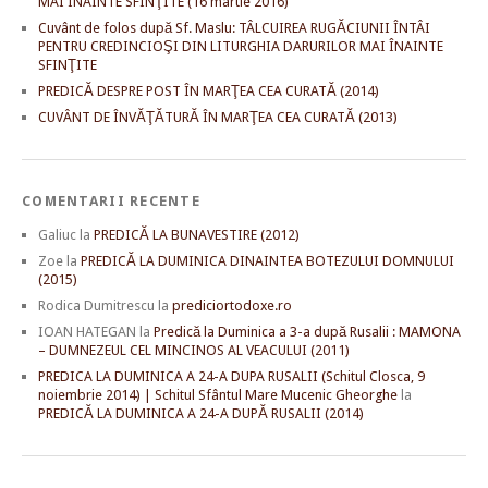
MAI ÎNAINTE SFINŢITE (16 martie 2016)
Cuvânt de folos după Sf. Maslu: TÂLCUIREA RUGĂCIUNII ÎNTÂI
PENTRU CREDINCIOŞI DIN LITURGHIA DARURILOR MAI ÎNAINTE
SFINŢITE
PREDICĂ DESPRE POST ÎN MARŢEA CEA CURATĂ (2014)
CUVÂNT DE ÎNVĂŢĂTURĂ ÎN MARŢEA CEA CURATĂ (2013)
COMENTARII RECENTE
Galiuc
la
PREDICĂ LA BUNAVESTIRE (2012)
Zoe
la
PREDICĂ LA DUMINICA DINAINTEA BOTEZULUI DOMNULUI
(2015)
Rodica Dumitrescu
la
prediciortodoxe.ro
IOAN HATEGAN
la
Predică la Duminica a 3-a după Rusalii : MAMONA
– DUMNEZEUL CEL MINCINOS AL VEACULUI (2011)
PREDICA LA DUMINICA A 24-A DUPA RUSALII (Schitul Closca, 9
noiembrie 2014) | Schitul Sfântul Mare Mucenic Gheorghe
la
PREDICĂ LA DUMINICA A 24-A DUPĂ RUSALII (2014)