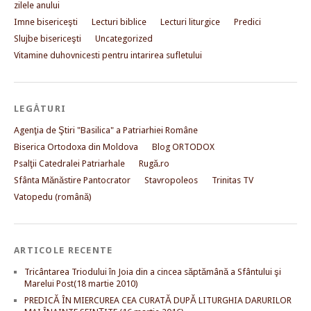
zilele anului
Imne bisericeşti
Lecturi biblice
Lecturi liturgice
Predici
Slujbe bisericeşti
Uncategorized
Vitamine duhovnicesti pentru intarirea sufletului
LEGĂTURI
Agenţia de Ştiri "Basilica" a Patriarhiei Române
Biserica Ortodoxa din Moldova
Blog ORTODOX
Psalţii Catedralei Patriarhale
Rugă.ro
Sfânta Mănăstire Pantocrator
Stavropoleos
Trinitas TV
Vatopedu (română)
ARTICOLE RECENTE
Tricântarea Triodului în Joia din a cincea săptămână a Sfântului şi
Marelui Post(18 martie 2010)
PREDICĂ ÎN MIERCUREA CEA CURATĂ DUPĂ LITURGHIA DARURILOR