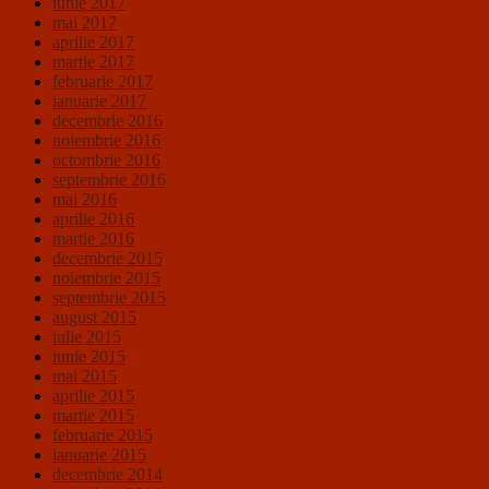
iunie 2017
mai 2017
aprilie 2017
martie 2017
februarie 2017
ianuarie 2017
decembrie 2016
noiembrie 2016
octombrie 2016
septembrie 2016
mai 2016
aprilie 2016
martie 2016
decembrie 2015
noiembrie 2015
septembrie 2015
august 2015
iulie 2015
iunie 2015
mai 2015
aprilie 2015
martie 2015
februarie 2015
ianuarie 2015
decembrie 2014