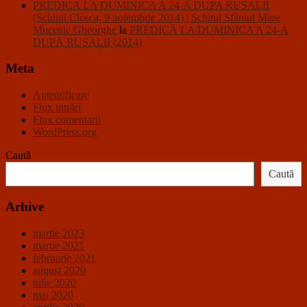
PREDICA LA DUMINICA A 24-A DUPA RUSALII
(Schitul Closca, 9 noiembrie 2014) | Schitul Sfântul Mare
Mucenic Gheorghe
la
PREDICĂ LA DUMINICA A 24-A
DUPĂ RUSALII (2014)
Meta
Autentificare
Flux intrări
Flux comentarii
WordPress.org
Caută
Caută
Arhive
martie 2023
martie 2021
februarie 2021
august 2020
iulie 2020
mai 2020