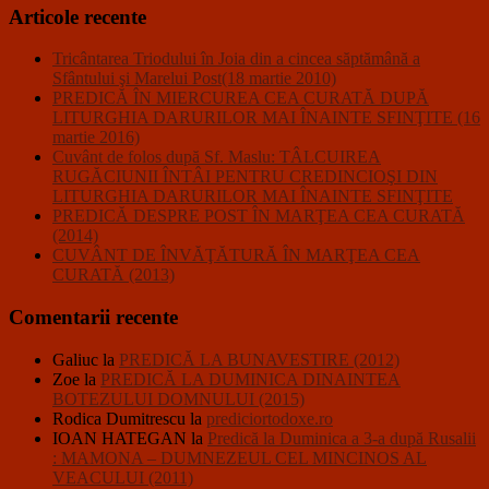
Articole recente
Tricântarea Triodului în Joia din a cincea săptămână a
Sfântului şi Marelui Post(18 martie 2010)
PREDICĂ ÎN MIERCUREA CEA CURATĂ DUPĂ
LITURGHIA DARURILOR MAI ÎNAINTE SFINŢITE (16
martie 2016)
Cuvânt de folos după Sf. Maslu: TÂLCUIREA
RUGĂCIUNII ÎNTÂI PENTRU CREDINCIOŞI DIN
LITURGHIA DARURILOR MAI ÎNAINTE SFINŢITE
PREDICĂ DESPRE POST ÎN MARŢEA CEA CURATĂ
(2014)
CUVÂNT DE ÎNVĂŢĂTURĂ ÎN MARŢEA CEA
CURATĂ (2013)
Comentarii recente
Galiuc
la
PREDICĂ LA BUNAVESTIRE (2012)
Zoe
la
PREDICĂ LA DUMINICA DINAINTEA
BOTEZULUI DOMNULUI (2015)
Rodica Dumitrescu
la
prediciortodoxe.ro
IOAN HATEGAN
la
Predică la Duminica a 3-a după Rusalii
: MAMONA – DUMNEZEUL CEL MINCINOS AL
VEACULUI (2011)