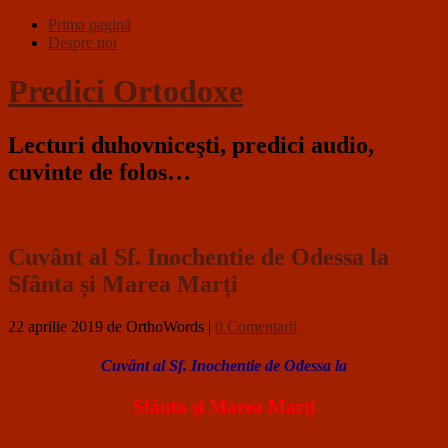
Prima pagină
Despre noi
Predici Ortodoxe
Lecturi duhovniceşti, predici audio,
cuvinte de folos…
Cuvânt al Sf. Inochentie de Odessa la
Sfânta și Marea Marți
22 aprilie 2019
de OrthoWords
|
0 Comentarii
Cuvânt al Sf. Inochentie de Odessa la
Sfânta și Marea Marți