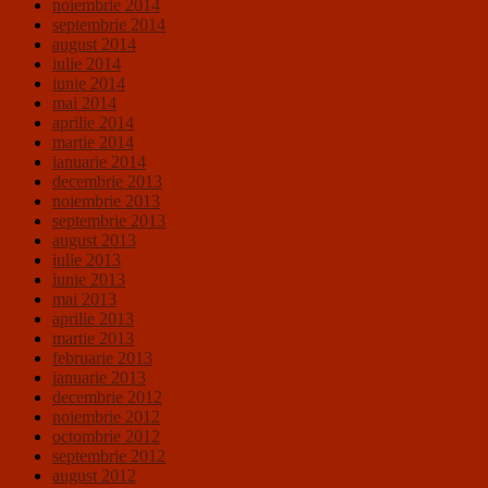
noiembrie 2014
septembrie 2014
august 2014
iulie 2014
iunie 2014
mai 2014
aprilie 2014
martie 2014
ianuarie 2014
decembrie 2013
noiembrie 2013
septembrie 2013
august 2013
iulie 2013
iunie 2013
mai 2013
aprilie 2013
martie 2013
februarie 2013
ianuarie 2013
decembrie 2012
noiembrie 2012
octombrie 2012
septembrie 2012
august 2012