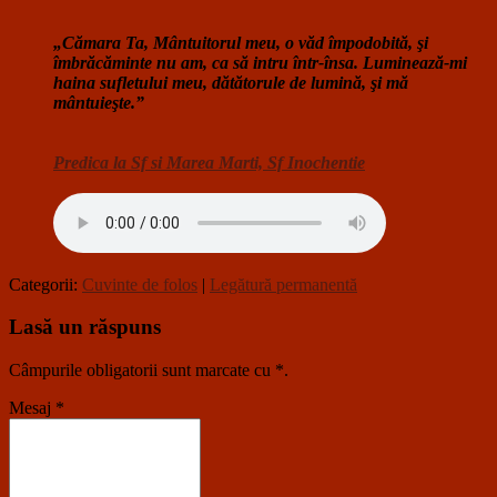
„Cămara Ta, Mântuitorul meu, o văd împodobită, şi
îmbrăcăminte nu am, ca să intru într-însa. Luminează-mi
haina sufletului meu, dătătorule de lumină, şi mă
mântuieşte.”
Predica la Sf si Marea Marti, Sf Inochentie
Categorii:
Cuvinte de folos
|
Legătură permanentă
Lasă un răspuns
Câmpurile obligatorii sunt marcate cu
*
.
Mesaj
*