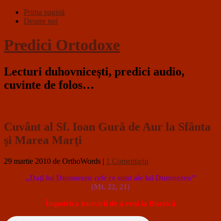
Prima pagină
Despre noi
Predici Ortodoxe
Lecturi duhovniceşti, predici audio,
cuvinte de folos…
Cuvânt al Sf. Ioan Gură de Aur la Sfânta
şi Marea Marţi
29 martie 2010
de OrthoWords
|
1 Comentariu
„Daţi lui Dumnezeu cele ce sunt ale lui Dumnezeu”
(Mt. 22, 21)
Împotriva lenevirii de a veni la Biserică