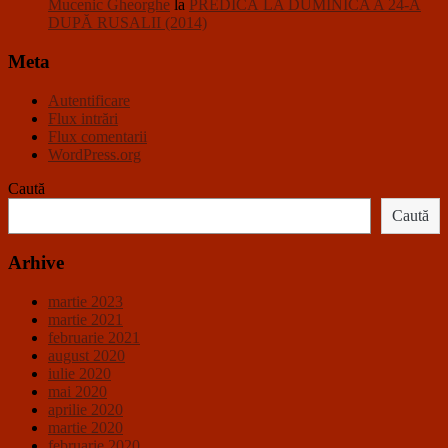
Mucenic Gheorghe
la
PREDICĂ LA DUMINICA A 24-A
DUPĂ RUSALII (2014)
Meta
Autentificare
Flux intrări
Flux comentarii
WordPress.org
Caută
Caută
Arhive
martie 2023
martie 2021
februarie 2021
august 2020
iulie 2020
mai 2020
aprilie 2020
martie 2020
februarie 2020