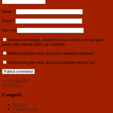
Nume
*
Email
*
Site web
Salvează-mi numele, emailul și site-ul web în acest navigator
pentru data viitoare când o să comentez.
Notifică-mă prin email când sunt comentarii ulterioare.
Notifică-mă prin email când sunt publicate articole noi.
← Previous Post
Next Post →
Categorii
Anunţuri
Cuvinte de folos