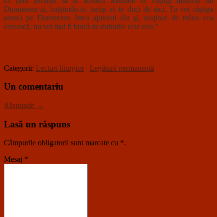
ca prin părtăşia ta la această adunare să câştigi ajutorul lui
Dumnezeu şi, liniştindu-te, iarăşi să te duci de aici. Tu vei câştiga
atunci pe Dumnezeu întru ajutorul tău şi, susţinut de mâna cea
cerească, nu vei mai fi biruit de duhurile cele rele.”
Categorii:
Lecturi liturgice
|
Legătură permanentă
Un comentariu
Răspunde →
Lasă un răspuns
Câmpurile obligatorii sunt marcate cu
*
.
Mesaj
*