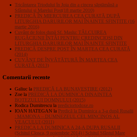
Tricântarea Triodului în Joia din a cincea săptămână a
Sfântului şi Marelui Post(18 martie 2010)
PREDICĂ ÎN MIERCUREA CEA CURATĂ DUPĂ
LITURGHIA DARURILOR MAI ÎNAINTE SFINŢITE (16
martie 2016)
Cuvânt de folos după Sf. Maslu: TÂLCUIREA
RUGĂCIUNII ÎNTÂI PENTRU CREDINCIOŞI DIN
LITURGHIA DARURILOR MAI ÎNAINTE SFINŢITE
PREDICĂ DESPRE POST ÎN MARŢEA CEA CURATĂ
(2014)
CUVÂNT DE ÎNVĂŢĂTURĂ ÎN MARŢEA CEA
CURATĂ (2013)
Comentarii recente
Galiuc
la
PREDICĂ LA BUNAVESTIRE (2012)
Zoe
la
PREDICĂ LA DUMINICA DINAINTEA
BOTEZULUI DOMNULUI (2015)
Rodica Dumitrescu
la
prediciortodoxe.ro
IOAN HATEGAN
la
Predică la Duminica a 3-a după Rusalii
: MAMONA – DUMNEZEUL CEL MINCINOS AL
VEACULUI (2011)
PREDICA LA DUMINICA A 24-A DUPA RUSALII
(Schitul Closca, 9 noiembrie 2014) | Schitul Sfântul Mare