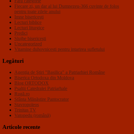
Fără categorie
Fiecare zi, un dar al lui Dumnezeu-366 cuvinte de folos
pentru toate zilele anului
Imne bisericeşti
Lecturi biblice
Lecturi liturgice
Predici
Slujbe bisericeşti
Uncategorized
Vitamine duhovnicesti pentru intarirea sufletului
Legături
Agenţia de Ştiri "Basilica" a Patriarhiei Române
Biserica Ortodoxa din Moldova
Blog ORTODOX
Psalţii Catedralei Patriarhale
Rugă.ro
Sfânta Mănăstire Pantocrator
Stavropoleos
Trinitas TV
Vatopedu (română)
Articole recente