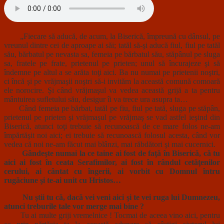
„Fiecare să aducă, de acum, la Biserică, împreună cu dânsul, pe
vreunul dintre cei de aproape ai săi; tatăl să-şi aducă fiul, fiul pe tatăl
său, bărbatul pe nevasta sa, femeia pe bărbatul său, stăpânul pe sluga
sa, fratele pe frate, prietenul pe prieten; unul să încurajeze şi să
îndemne pe altul a se arăta toţi aici. Ba nu numai pe prietenii noştri,
ci încă şi pe vrăjmaşii noştri să-i invităm la această comună comoară
ele norocire. Şi când vrăjmaşul va vedea această grijă a ta pentru
mântuirea sufletului său, desigur îi va trece ura asupra ta…
Când femeia pe bărbat, tatăl pe fiu, fiul pe tată, sluga pe stăpân,
prietenul pe prieten şi vrăjmaşul pe vrăjmaş se vad astfel ieşind din
Biserică, atunci toţi trebuie să recunoască de ce mare folos ne-am
împărtăşit noi aici; ei trebuie să recunoască folosul acesta, când vor
vedea că noi ne-am făcut mai blânzi, mai răbdători şi mai cucernici.
Gândeşte numai la ce taine ai fost de faţă în Biserică, că tu
aici ai fost în ceata Serafimilor, ai fost în rândul cetăţenilor
cerului, ai cântat cu îngerii, ai vorbit cu Domnul întru
rugăciune şi te-ai unit cu Hristos…
Nu ştii tu că, dacă vei veni aici şi te vei ruga lui Dumnezeu,
atunci treburile tale vor merge mai bine ?
Tu ai multe griji vremelnice ! Tocmai de aceea vino aici, pentru