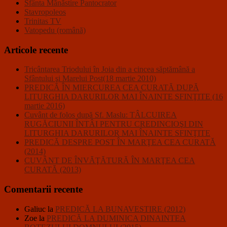
Sfânta Mănăstire Pantocrator
Stavropoleos
Trinitas TV
Vatopedu (română)
Articole recente
Tricântarea Triodului în Joia din a cincea săptămână a
Sfântului şi Marelui Post(18 martie 2010)
PREDICĂ ÎN MIERCUREA CEA CURATĂ DUPĂ
LITURGHIA DARURILOR MAI ÎNAINTE SFINŢITE (16
martie 2016)
Cuvânt de folos după Sf. Maslu: TÂLCUIREA
RUGĂCIUNII ÎNTÂI PENTRU CREDINCIOŞI DIN
LITURGHIA DARURILOR MAI ÎNAINTE SFINŢITE
PREDICĂ DESPRE POST ÎN MARŢEA CEA CURATĂ
(2014)
CUVÂNT DE ÎNVĂŢĂTURĂ ÎN MARŢEA CEA
CURATĂ (2013)
Comentarii recente
Galiuc
la
PREDICĂ LA BUNAVESTIRE (2012)
Zoe
la
PREDICĂ LA DUMINICA DINAINTEA