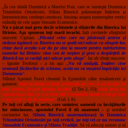
„În cea dintâi Duminică a Marelui Post, care se numeşte Duminica
Triumfului Ortodoxiei, Sfânta Biserică prăznuieşte întărirea şi
întemeinicirea credinţei ortodoxe, biruinţa asupra numeroşilor eretici
osândiţi de cele şapte Sinoade Ecumenice.
Nu e păcat mai greu decât schismele şi sfâşierile din Biserica lui
Hristos. Aşa spuneau toţi marii ierarhi.
Iată cuvintele sfinţitului
mucenic Ciprian:
„
Păcatul celor care nu păstrează unirea şi
strânsa legătură cu Biserica nu se spală nici măcar cu sângele lor,
chiar dacă aceştia s-ar da pe sine la moarte pentru mărturisirea
numelui lui Hristos: vina cea de neşters şi grea a despărţirii de
Biserică nu se curăţă nici măcar prin sânge
”.
Iar alt sfinţit mucenic
– Ignatie Teoforul – a zis aşa:
„
Nu vă amăgiţi, fraţilor: cine
urmează făcătorilor de schisme, acela nu va moşteni împărăţia lui
Dumnezeu
”.
Sfântul Apostol Pavel cheamă în Epistolele către tesaloniceni şi
galateni:
Staţi neclintiţi şi ţineţi predaniile pe care le-aţi învăţat fie
prin cuvânt, fie prin epistola noastră
(2 Tes 2, 15);
chiar dacă noi
sau un înger din cer v-ar vesti altă Evanghelie decât aceea pe care
v-am vestit-o, să fie anatema!
(Gal. l, 8).
Pe toţi cei aflaţi în secte, care smintesc oamenii cu învăţăturile
lor mincinoase, apostolul Pavel îi dă anatemei
– şi urmând
cuvintelor lui,
Sfânta Biserică anatematizează în Duminica
Triumfului Ortodoxiei pe toţi ereticii, pe toţi cei ce nu recunosc
Sinoadele Ecumenice şi Sfânta Tradiţie
.
Să vă aduceţi aminte şi să