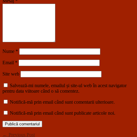
Mesaj
*
Nume
*
Email
*
Site web
Salvează-mi numele, emailul și site-ul web în acest navigator
pentru data viitoare când o să comentez.
Notifică-mă prin email când sunt comentarii ulterioare.
Notifică-mă prin email când sunt publicate articole noi.
← Previous Post