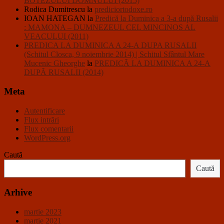
BOTEZULUI DOMNULUI (2015)
Rodica Dumitrescu
la
prediciortodoxe.ro
IOAN HATEGAN
la
Predică la Duminica a 3-a după Rusalii
: MAMONA – DUMNEZEUL CEL MINCINOS AL
VEACULUI (2011)
PREDICA LA DUMINICA A 24-A DUPA RUSALII
(Schitul Closca, 9 noiembrie 2014) | Schitul Sfântul Mare
Mucenic Gheorghe
la
PREDICĂ LA DUMINICA A 24-A
DUPĂ RUSALII (2014)
Meta
Autentificare
Flux intrări
Flux comentarii
WordPress.org
Caută
Caută
Arhive
martie 2023
martie 2021