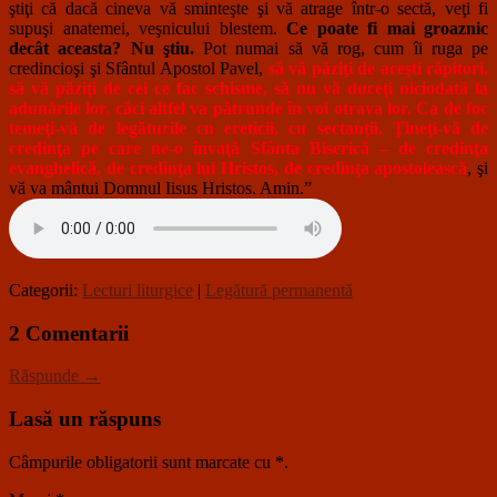
ştiţi că dacă cineva vă sminteşte şi vă atrage într-o sectă, veţi fi
supuşi anatemei, veşnicului blestem.
Ce poate fi mai groaznic
decât aceasta? Nu ştiu.
Pot numai să vă rog, cum îi ruga pe
credincioşi şi Sfântul Apostol Pavel,
să vă păziţi de aceşti răpitori,
să vă păziţi de cei ce fac schisme, să nu vă duceţi niciodată la
adunările lor, căci altfel va pătrunde în voi otrava lor. Ca de foc
temeţi-vă de legăturile cu ereticii, cu sectanţii. Ţineţi-vă de
credinţa pe care ne-o învaţă Sfânta Biserică – de credinţa
evanghelică, de credinţa lui Hristos, de credinţa apostolească
, şi
vă va mântui Domnul Iisus Hristos. Amin.”
Categorii:
Lecturi liturgice
|
Legătură permanentă
2 Comentarii
Răspunde →
Lasă un răspuns
Câmpurile obligatorii sunt marcate cu
*
.