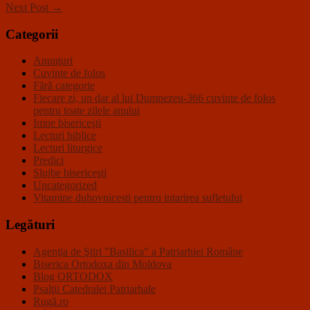
Next Post →
Categorii
Anunţuri
Cuvinte de folos
Fără categorie
Fiecare zi, un dar al lui Dumnezeu-366 cuvinte de folos
pentru toate zilele anului
Imne bisericeşti
Lecturi biblice
Lecturi liturgice
Predici
Slujbe bisericeşti
Uncategorized
Vitamine duhovnicesti pentru intarirea sufletului
Legături
Agenţia de Ştiri "Basilica" a Patriarhiei Române
Biserica Ortodoxa din Moldova
Blog ORTODOX
Psalţii Catedralei Patriarhale
Rugă.ro