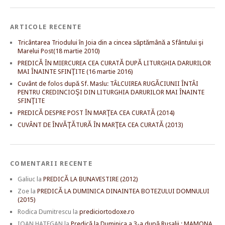
ARTICOLE RECENTE
Tricântarea Triodului în Joia din a cincea săptămână a Sfântului şi
Marelui Post(18 martie 2010)
PREDICĂ ÎN MIERCUREA CEA CURATĂ DUPĂ LITURGHIA DARURILOR
MAI ÎNAINTE SFINŢITE (16 martie 2016)
Cuvânt de folos după Sf. Maslu: TÂLCUIREA RUGĂCIUNII ÎNTÂI
PENTRU CREDINCIOŞI DIN LITURGHIA DARURILOR MAI ÎNAINTE
SFINŢITE
PREDICĂ DESPRE POST ÎN MARŢEA CEA CURATĂ (2014)
CUVÂNT DE ÎNVĂŢĂTURĂ ÎN MARŢEA CEA CURATĂ (2013)
COMENTARII RECENTE
Galiuc
la
PREDICĂ LA BUNAVESTIRE (2012)
Zoe
la
PREDICĂ LA DUMINICA DINAINTEA BOTEZULUI DOMNULUI
(2015)
Rodica Dumitrescu
la
prediciortodoxe.ro
IOAN HATEGAN
la
Predică la Duminica a 3-a după Rusalii : MAMONA