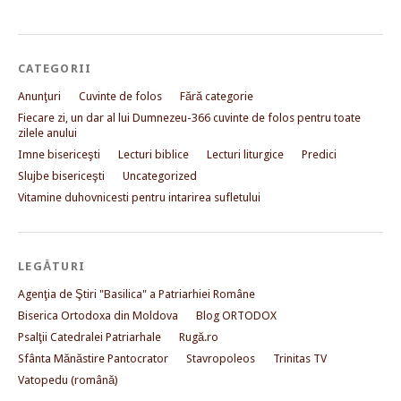
CATEGORII
Anunţuri
Cuvinte de folos
Fără categorie
Fiecare zi, un dar al lui Dumnezeu-366 cuvinte de folos pentru toate
zilele anului
Imne bisericeşti
Lecturi biblice
Lecturi liturgice
Predici
Slujbe bisericeşti
Uncategorized
Vitamine duhovnicesti pentru intarirea sufletului
LEGĂTURI
Agenţia de Ştiri "Basilica" a Patriarhiei Române
Biserica Ortodoxa din Moldova
Blog ORTODOX
Psalţii Catedralei Patriarhale
Rugă.ro
Sfânta Mănăstire Pantocrator
Stavropoleos
Trinitas TV
Vatopedu (română)