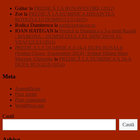
Galiuc
la
PREDICĂ LA BUNAVESTIRE (2012)
Zoe
la
PREDICĂ LA DUMINICA DINAINTEA
BOTEZULUI DOMNULUI (2015)
Rodica Dumitrescu
la
prediciortodoxe.ro
IOAN HATEGAN
la
Predică la Duminica a 3-a după Rusalii
: MAMONA – DUMNEZEUL CEL MINCINOS AL
VEACULUI (2011)
PREDICA LA DUMINICA A 24-A DUPA RUSALII
(Schitul Closca, 9 noiembrie 2014) | Schitul Sfântul Mare
Mucenic Gheorghe
la
PREDICĂ LA DUMINICA A 24-A
DUPĂ RUSALII (2014)
Meta
Autentificare
Flux intrări
Flux comentarii
WordPress.org
Caută
Caută
Arhive