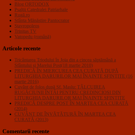
Blog ORTODOX
Psalţii Catedralei Patriarhale
Rugă.ro
Sfânta Mănăstire Pantocrator
Stavropoleos
Trinitas TV
Vatopedu (română)
Articole recente
Tricântarea Triodului în Joia din a cincea săptămână a
Sfântului şi Marelui Post(18 martie 2010)
PREDICĂ ÎN MIERCUREA CEA CURATĂ DUPĂ
LITURGHIA DARURILOR MAI ÎNAINTE SFINŢITE (16
martie 2016)
Cuvânt de folos după Sf. Maslu: TÂLCUIREA
RUGĂCIUNII ÎNTÂI PENTRU CREDINCIOŞI DIN
LITURGHIA DARURILOR MAI ÎNAINTE SFINŢITE
PREDICĂ DESPRE POST ÎN MARŢEA CEA CURATĂ
(2014)
CUVÂNT DE ÎNVĂŢĂTURĂ ÎN MARŢEA CEA
CURATĂ (2013)
Comentarii recente