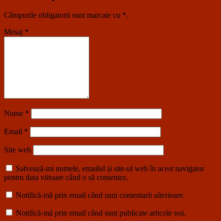
Câmpurile obligatorii sunt marcate cu
*
.
Mesaj
*
Nume
*
Email
*
Site web
Salvează-mi numele, emailul și site-ul web în acest navigator
pentru data viitoare când o să comentez.
Notifică-mă prin email când sunt comentarii ulterioare.
Notifică-mă prin email când sunt publicate articole noi.