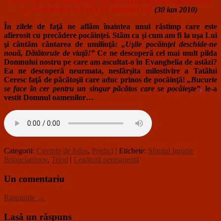
CUVÂNT AL SFÂNTULUI IGNATIE BRIANCIANINOV
LA DUMINICA FIULUI RISIPITOR
(30 ian 2010)
În zilele de faţă ne aflăm înaintea unui răstimp care este
afierosit cu precădere pocăinţei. Stăm ca şi cum am fi la uşa Lui
şi cântăm cântarea de umilinţă:
„Uşile pocăinţei deschide-ne
nouă, Dătătorule de viaţă!”
Ce ne descoperă cel mai mult pilda
Domnului nostru pe care am ascultat-o în Evanghelia de astăzi?
Ea ne descoperă neurmata, nesfârşita milostivire a Tatălui
Ceresc faţă de păcătoşii care aduc prinos de pocăinţă!
„Bucurie
se face în cer pentru un singur păcătos care se pocăieşte”
,
le-a
vestit Domnul oamenilor…
Categorii:
Cuvinte de folos
,
Predici
| Etichete:
Sfantul Ignatie
Briancianinov
,
Triod
|
Legătură permanentă
Un comentariu
Răspunde →
Lasă un răspuns