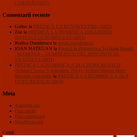
CURATĂ (2013)
Comentarii recente
Galiuc
la
PREDICĂ LA BUNAVESTIRE (2012)
Zoe
la
PREDICĂ LA DUMINICA DINAINTEA
BOTEZULUI DOMNULUI (2015)
Rodica Dumitrescu
la
prediciortodoxe.ro
IOAN HATEGAN
la
Predică la Duminica a 3-a după Rusalii
: MAMONA – DUMNEZEUL CEL MINCINOS AL
VEACULUI (2011)
PREDICA LA DUMINICA A 24-A DUPA RUSALII
(Schitul Closca, 9 noiembrie 2014) | Schitul Sfântul Mare
Mucenic Gheorghe
la
PREDICĂ LA DUMINICA A 24-A
DUPĂ RUSALII (2014)
Meta
Autentificare
Flux intrări
Flux comentarii
WordPress.org
Caută