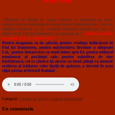
Despre tâlhar
„Tâlharul cel înroşit de sânge omenesc a mărturisit pe cruce
dumnezeirea şi nepăcătoşenia desăvârşită a Domnului Iisus, Care era
răstignit împreună cu el. Ascultaţi uimitorul răspuns pe care l-a
primit de la Fiul lui Dumnezeu şi minunaţi-vă : „
Adevărat grăiesc
ţie, astăzi vei fi cu Mine în Rai!”
Pentru dragostea sa de adevăr, pentru credinţa înflăcărată în
Fiul lui Dumnezeu, pentru mărturisirea fierbinte a sfinţeniei
Lui, pentru întoarcerea cu toată inima spre El, pentru adâncul
nemăsurat al pocăinţei sale, pentru osândirea de sine
bărbătească, cel ce cândva îşi alesese cu bună ştiinţă ca meserie
uciderea şi trădarea celor lipsiţi de apărare, a devenit în acea
clipă părtaş al fericirii Raiului!
„
Categorii:
Cuvinte de folos
|
Legătură permanentă
Un comentariu