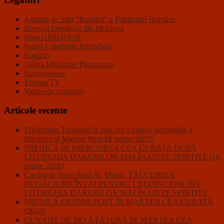
Agenţia de Ştiri "Basilica" a Patriarhiei Române
Biserica Ortodoxa din Moldova
Blog ORTODOX
Psalţii Catedralei Patriarhale
Rugă.ro
Sfânta Mănăstire Pantocrator
Stavropoleos
Trinitas TV
Vatopedu (română)
Articole recente
Tricântarea Triodului în Joia din a cincea săptămână a
Sfântului şi Marelui Post(18 martie 2010)
PREDICĂ ÎN MIERCUREA CEA CURATĂ DUPĂ
LITURGHIA DARURILOR MAI ÎNAINTE SFINŢITE (16
martie 2016)
Cuvânt de folos după Sf. Maslu: TÂLCUIREA
RUGĂCIUNII ÎNTÂI PENTRU CREDINCIOŞI DIN
LITURGHIA DARURILOR MAI ÎNAINTE SFINŢITE
PREDICĂ DESPRE POST ÎN MARŢEA CEA CURATĂ
(2014)
CUVÂNT DE ÎNVĂŢĂTURĂ ÎN MARŢEA CEA