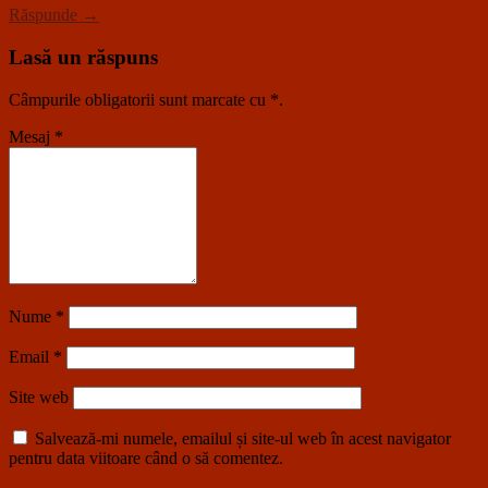
Răspunde →
Lasă un răspuns
Câmpurile obligatorii sunt marcate cu
*
.
Mesaj
*
Nume
*
Email
*
Site web
Salvează-mi numele, emailul și site-ul web în acest navigator
pentru data viitoare când o să comentez.