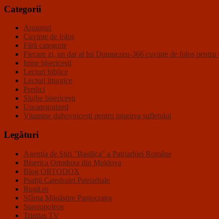
Categorii
Anunţuri
Cuvinte de folos
Fără categorie
Fiecare zi, un dar al lui Dumnezeu-366 cuvinte de folos pentru t
Imne bisericeşti
Lecturi biblice
Lecturi liturgice
Predici
Slujbe bisericeşti
Uncategorized
Vitamine duhovnicesti pentru intarirea sufletului
Legături
Agenţia de Ştiri "Basilica" a Patriarhiei Române
Biserica Ortodoxa din Moldova
Blog ORTODOX
Psalţii Catedralei Patriarhale
Rugă.ro
Sfânta Mănăstire Pantocrator
Stavropoleos
Trinitas TV