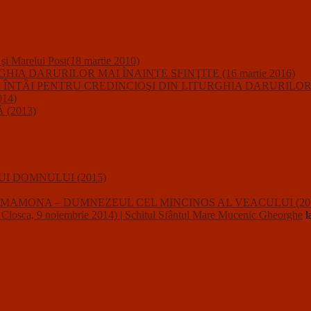
i şi Marelui Post(18 martie 2010)
A DARURILOR MAI ÎNAINTE SFINŢITE (16 martie 2016)
IUNII ÎNTÂI PENTRU CREDINCIOŞI DIN LITURGHIA DARURILO
14)
(2013)
I DOMNULUI (2015)
usalii : MAMONA – DUMNEZEUL CEL MINCINOS AL VEACULUI (20
a, 9 noiembrie 2014) | Schitul Sfântul Mare Mucenic Gheorghe
l