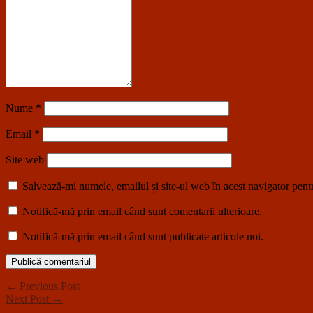
Nume
*
Email
*
Site web
Salvează-mi numele, emailul și site-ul web în acest navigator pent
Notifică-mă prin email când sunt comentarii ulterioare.
Notifică-mă prin email când sunt publicate articole noi.
← Previous Post
Next Post →