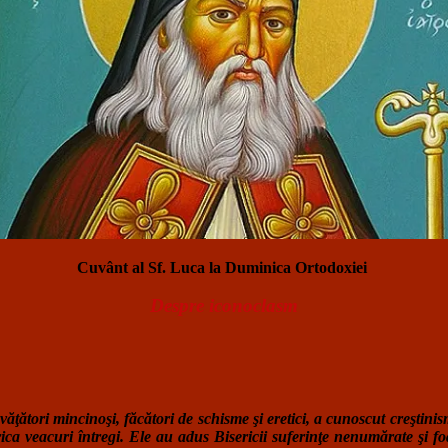
Cuvânt al Sf. Luca la Duminica Ortodoxiei
Despre iconoclasm
învăţători mincinoşi, făcători de schisme şi eretici, a cunoscut creştini
a veacuri întregi. Ele au adus Bisericii suferinţe nenumărate şi foar