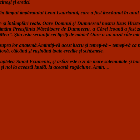
noşi şi eretici.
 în timpul împăratului Leon Isaurianul, care a fost înscăunat în anul
e şi întâmplări reale. Oare Domnul şi Dumnezeul nostru Iisus Hristos
 pe pământ Preasfânta Născătoare de Dumnezeu, a Cărei icoană a fost 
Meu”. Ştiu asta sectanţii cei lipsiţi de minte? Oare n-au auzit câte 
asupra lor anatemă.Amintiţi-vă acest lucru şi temeţi-vă – temeţi-vă ca n
doxă, călcând şi ruşinând toate ereziile şi schismele.
 şaptelea Sinod Ecumenic, şi astăzi este o zi de mare solemnitate şi buc
şi noi la această laudă, la această rugăciune. Amin. „