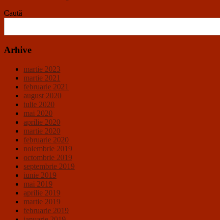
Caută
Arhive
martie 2023
martie 2021
februarie 2021
august 2020
iulie 2020
mai 2020
aprilie 2020
martie 2020
februarie 2020
noiembrie 2019
octombrie 2019
septembrie 2019
iunie 2019
mai 2019
aprilie 2019
martie 2019
februarie 2019
ianuarie 2019