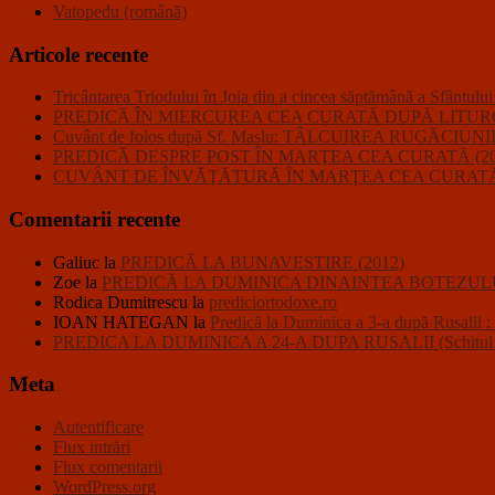
Vatopedu (română)
Articole recente
Tricântarea Triodului în Joia din a cincea săptămână a Sfântulu
PREDICĂ ÎN MIERCUREA CEA CURATĂ DUPĂ LITURGHI
Cuvânt de folos după Sf. Maslu: TÂLCUIREA RUGĂC
PREDICĂ DESPRE POST ÎN MARŢEA CEA CURATĂ (20
CUVÂNT DE ÎNVĂŢĂTURĂ ÎN MARŢEA CEA CURATĂ 
Comentarii recente
Galiuc
la
PREDICĂ LA BUNAVESTIRE (2012)
Zoe
la
PREDICĂ LA DUMINICA DINAINTEA BOTEZULU
Rodica Dumitrescu
la
prediciortodoxe.ro
IOAN HATEGAN
la
Predică la Duminica a 3-a după R
PREDICA LA DUMINICA A 24-A DUPA RUSALII (Schitul Closc
Meta
Autentificare
Flux intrări
Flux comentarii
WordPress.org