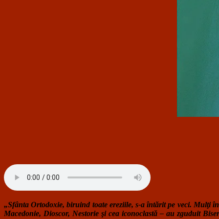
„Sfânta Ortodoxie, biruind toate ereziile, s-a întărit pe veci. Mulţi 
Macedonie, Dioscor, Nestorie şi cea iconoclastă – au zguduit Biseric