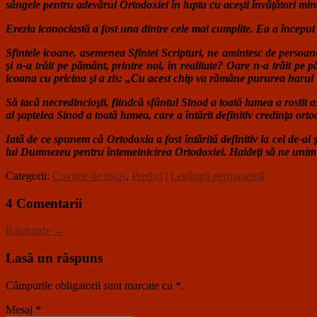
sângele pentru adevărul Ortodoxiei în lupta cu aceşti învăţători minci
Erezia iconoclastă a fost una dintre cele mai cumplite. Ea a început
Sfintele icoane, asemenea Sfintei Scripturi, ne amintesc de persoan
şi n-a trăit pe pământ, printre noi, în realitate? Oare n-a trăit
icoana cu pricina şi a zis: „Cu acest chip va rămâne pururea harul 
Să tacă necredincioşii, fiindcă sfântul Sinod a toată lumea a rostit 
al şaptelea Sinod a toată lumea, care a întărit definitiv credinţa orto
Iată de ce spunem că Ortodoxia a fost întărită definitiv la cel de-al
lui Dumnezeu pentru întemeinicirea Ortodoxiei. Haideţi să ne unim 
Categorii:
Cuvinte de folos
,
Predici
|
Legătură permanentă
4 Comentarii
Răspunde →
Lasă un răspuns
Câmpurile obligatorii sunt marcate cu
*
.
Mesaj
*