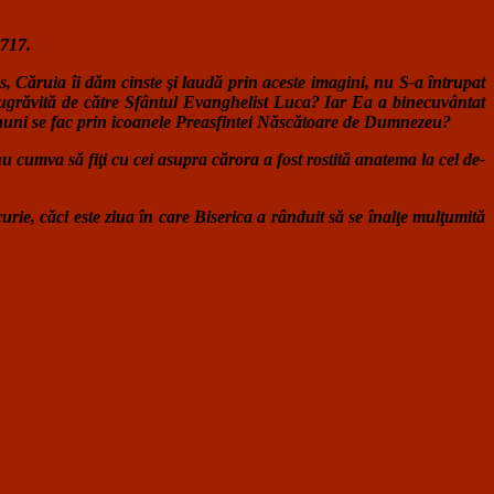
 717.
, Căruia îi dăm cinste şi laudă prin aceste imagini, nu S-a întrupat
zugrăvită de către Sfântul Evanghelist Luca? Iar Ea a binecuvântat
minuni se fac prin icoanele Preasfintei Născătoare de Dumnezeu?
u cumva să fiţi cu cei asupra cărora a fost rostită anatema la cel de-
urie, căci este ziua în care Biserica a rânduit să se înalţe mulţumită