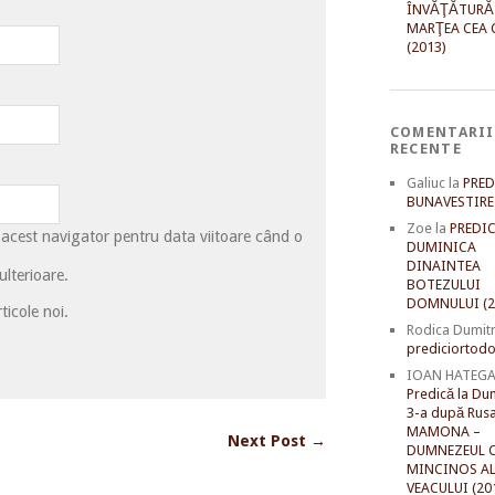
ÎNVĂŢĂTURĂ
MARŢEA CEA 
(2013)
COMENTARII
RECENTE
Galiuc
la
PRED
BUNAVESTIRE 
Zoe
la
PREDIC
 acest navigator pentru data viitoare când o
DUMINICA
DINAINTEA
lterioare.
BOTEZULUI
DOMNULUI (2
ticole noi.
Rodica Dumit
prediciortodo
IOAN HATEG
Predică la Du
3-a după Rusal
MAMONA –
Next Post →
DUMNEZEUL C
MINCINOS A
VEACULUI (20