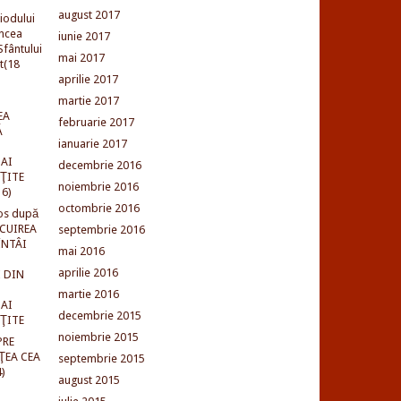
august 2017
iodului
incea
iunie 2017
fântului
mai 2017
t(18
aprilie 2017
martie 2017
EA
februarie 2017
Ă
ianuarie 2017
AI
decembrie 2016
NŢITE
noiembrie 2016
16)
octombrie 2016
os după
LCUIREA
septembrie 2016
ÎNTÂI
mai 2016
aprilie 2016
 DIN
martie 2016
AI
decembrie 2015
NŢITE
noiembrie 2015
PRE
ŢEA CEA
septembrie 2015
)
august 2015