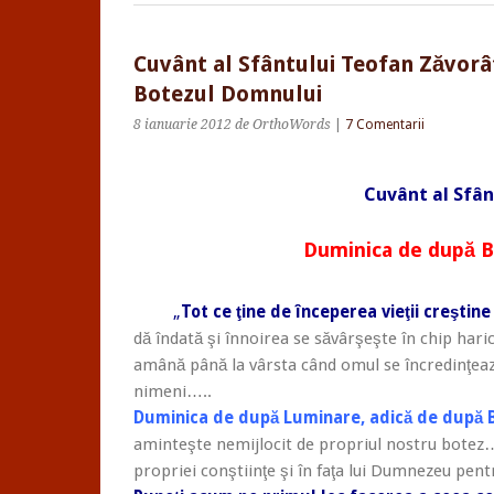
Cuvânt al Sfântului Teofan Zăvorâ
Botezul Domnului
8 ianuarie 2012
de OrthoWords
|
7 Comentarii
Cuvânt al Sfân
Duminica de după 
„
Tot ce ţine de începerea vieţii creştine
dă îndată şi înnoirea se săvârşeşte în chip haric
amână până la vârsta când omul se încredinţează
nimeni…..
Duminica de după Luminare, adică de după 
aminteşte nemijlocit de propriul nostru botez
propriei conştiinţe şi în faţa lui Dumnezeu pent