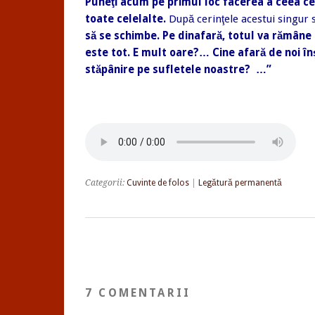
Puneţi acum pe primul loc facerea a ceea ce
toate celelalte.
După cerinţele acestui singur
să se schimbe. Pe dinafară, totul va rămâne 
este tot. E mult oare?… Cine afară de noi în
stăpânire pe sufletele noastre? …”
Categorii:
Cuvinte de folos
|
Legătură permanentă
7 COMENTARII