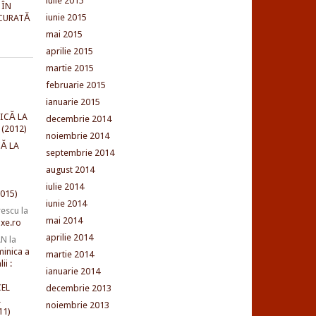
iulie 2015
 ÎN
iunie 2015
CURATĂ
mai 2015
aprilie 2015
martie 2015
februarie 2015
ianuarie 2015
ICĂ LA
decembrie 2014
(2012)
noiembrie 2014
Ă LA
septembrie 2014
august 2014
iulie 2014
015)
iunie 2014
rescu
la
mai 2014
xe.ro
aprilie 2014
AN
la
minica a
martie 2014
ii :
ianuarie 2014
EL
decembrie 2013
L
noiembrie 2013
11)