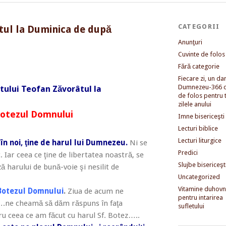
CATEGORII
tul la Duminica de după
Anunţuri
Cuvinte de folos
Fără categorie
Fiecare zi, un dar 
Dumnezeu-366 c
tului Teofan Zăvorâtul la
de folos pentru 
zilele anului
Botezul Domnului
Imne bisericeşti
Lecturi biblice
Lecturi liturgice
 în noi, ţine de harul lui Dumnezeu.
Ni se
Predici
. Iar ceea ce ţine de libertatea noastră, se
Slujbe bisericeşt
 harului de bună-voie şi nesilit de
Uncategorized
Vitamine duhovni
Botezul Domnului
.
Ziua de acum ne
pentru intarirea
….ne cheamă să dăm răspuns în faţa
sufletului
ru ceea ce am făcut cu harul Sf. Botez…..