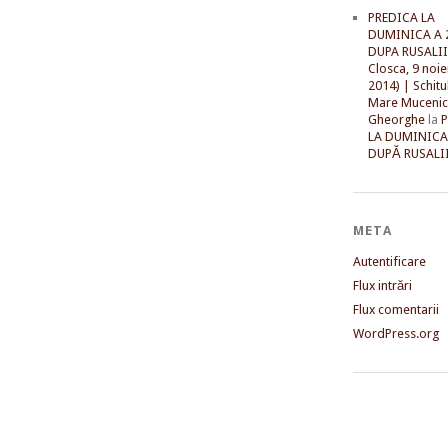
PREDICA LA
DUMINICA A 
DUPA RUSALII 
Closca, 9 noi
2014) | Schitu
Mare Mucenic
Gheorghe
la
LA DUMINICA
DUPĂ RUSALII
META
Autentificare
Flux intrări
Flux comentarii
WordPress.org