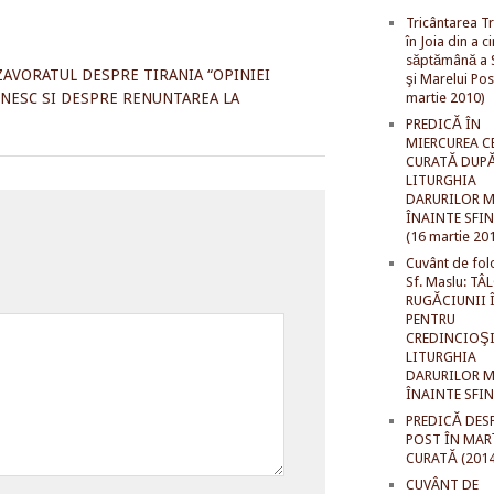
Tricântarea Tr
în Joia din a c
săptămână a S
N ZAVORATUL DESPRE TIRANIA “OPINIEI
şi Marelui Pos
INESC SI DESPRE RENUNTAREA LA
martie 2010)
PREDICĂ ÎN
MIERCUREA C
CURATĂ DUP
LITURGHIA
DARURILOR M
ÎNAINTE SFI
(16 martie 20
Cuvânt de fol
Sf. Maslu: TÂ
RUGĂCIUNII 
PENTRU
CREDINCIOŞI
LITURGHIA
DARURILOR M
ÎNAINTE SFI
PREDICĂ DES
POST ÎN MAR
CURATĂ (2014
CUVÂNT DE