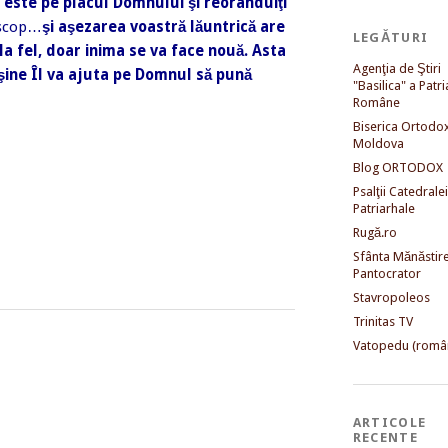
 este pe placul Domnului şi reorânduiţi
 scop…
şi aşezarea voastră lăuntrică are
LEGĂTURI
la fel, doar inima se va face nouă. Asta
Agenţia de Ştiri
şine Îl va ajuta pe Domnul să pună
"Basilica" a Patri
Române
Biserica Ortodo
Moldova
Blog ORTODOX
Psalţii Catedralei
Patriarhale
Rugă.ro
Sfânta Mănăstir
Pantocrator
Stavropoleos
Trinitas TV
Vatopedu (româ
ARTICOLE
RECENTE