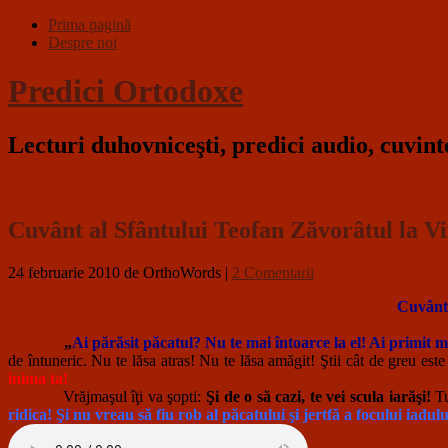
Prima pagină
Despre noi
Predici Ortodoxe
Lecturi duhovniceşti, predici audio, cuvin
Cuvânt al Sfântului Teofan Zăvorâtul la 
24 februarie 2010
de OrthoWords
|
2 Comentarii
Cuvânt 
„
Ai părăsit păcatul? Nu te mai întoarce la el! Ai primit 
de întuneric. Nu te lăsa atras! Nu te lăsa amăgit! Ştii cât de greu este
inima ta!
Vrăjmaşul îţi va şopti:
Şi de o să cazi, te vei scula iarăşi!
Tu
ridica! Şi nu vreau să fiu rob al păcatului şi jertfă a focului iadul