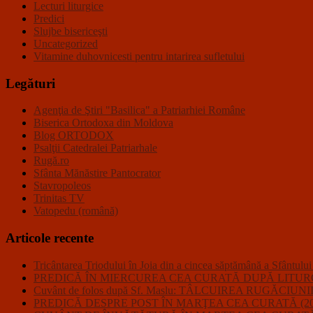
Lecturi liturgice
Predici
Slujbe bisericeşti
Uncategorized
Vitamine duhovnicesti pentru intarirea sufletului
Legături
Agenţia de Ştiri "Basilica" a Patriarhiei Române
Biserica Ortodoxa din Moldova
Blog ORTODOX
Psalţii Catedralei Patriarhale
Rugă.ro
Sfânta Mănăstire Pantocrator
Stavropoleos
Trinitas TV
Vatopedu (română)
Articole recente
Tricântarea Triodului în Joia din a cincea săptămână a Sfântulu
PREDICĂ ÎN MIERCUREA CEA CURATĂ DUPĂ LITURGHI
Cuvânt de folos după Sf. Maslu: TÂLCUIREA RUGĂC
PREDICĂ DESPRE POST ÎN MARŢEA CEA CURATĂ (20