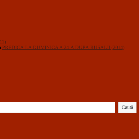
11)
a
PREDICĂ LA DUMINICA A 24-A DUPĂ RUSALII (2014)
Caută