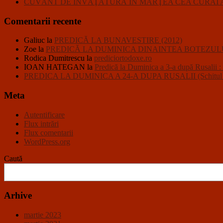
CUVÂNT DE ÎNVĂŢĂTURĂ ÎN MARŢEA CEA CURATĂ 
Comentarii recente
Galiuc
la
PREDICĂ LA BUNAVESTIRE (2012)
Zoe
la
PREDICĂ LA DUMINICA DINAINTEA BOTEZULU
Rodica Dumitrescu
la
prediciortodoxe.ro
IOAN HATEGAN
la
Predică la Duminica a 3-a după R
PREDICA LA DUMINICA A 24-A DUPA RUSALII (Schitul Closc
Meta
Autentificare
Flux intrări
Flux comentarii
WordPress.org
Caută
Arhive
martie 2023