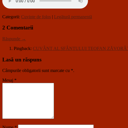
Categorii:
Cuvinte de folos
|
Legătură permanentă
2 Comentarii
Răspunde →
Pingback:
CUVÂNT AL SFÂNTULUI TEOFAN ZĂVORÂ
Lasă un răspuns
Câmpurile obligatorii sunt marcate cu
*
.
Mesaj
*
Nume
*