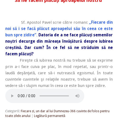
Să ne facem plăcuţi aproapelui nostru
Sf. Apostol Pavel scrie către romani:
„Fiecare din
noi să i se facă plăcut aproapelui său în ceea ce este
bun spre zidire”
.
Datoria de a ne face plăcuţi semenilor
noştri decurge din măreaţa învăţătură despre iubirea
creştină. Dar cum? În ce fel să ne străduim să ne
facem plăcuţi?
Fireşte că iubirea nostră nu trebuie să se exprime
prin a-i face cuiva pe plac, în mod repetat, sau printr-o
laudă deşănţată, care să-i nutrească egoismul. În toate
cuvintele cuvintele şi relaţiile noastre, trebuie să avem în
vedere să-i slujim numai în ceea ce este bun spre zidire.
Categorii:
Fiecare zi, un dar al lui Dumnezeu-366 cuvinte de folos pentru
toate zilele anului
|
Legătură permanentă