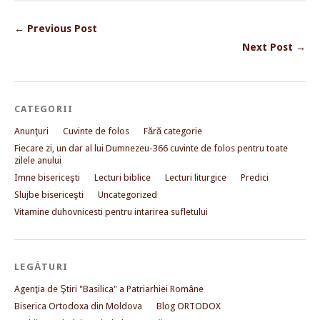
← Previous Post
Next Post →
CATEGORII
Anunţuri
Cuvinte de folos
Fără categorie
Fiecare zi, un dar al lui Dumnezeu-366 cuvinte de folos pentru toate
zilele anului
Imne bisericeşti
Lecturi biblice
Lecturi liturgice
Predici
Slujbe bisericeşti
Uncategorized
Vitamine duhovnicesti pentru intarirea sufletului
LEGĂTURI
Agenţia de Ştiri "Basilica" a Patriarhiei Române
Biserica Ortodoxa din Moldova
Blog ORTODOX