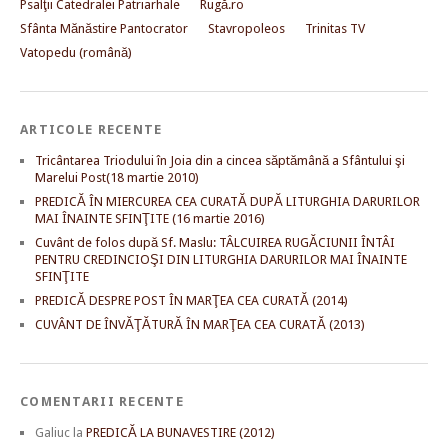
Psalţii Catedralei Patriarhale
Rugă.ro
Sfânta Mănăstire Pantocrator
Stavropoleos
Trinitas TV
Vatopedu (română)
ARTICOLE RECENTE
Tricântarea Triodului în Joia din a cincea săptămână a Sfântului şi
Marelui Post(18 martie 2010)
PREDICĂ ÎN MIERCUREA CEA CURATĂ DUPĂ LITURGHIA DARURILOR
MAI ÎNAINTE SFINŢITE (16 martie 2016)
Cuvânt de folos după Sf. Maslu: TÂLCUIREA RUGĂCIUNII ÎNTÂI
PENTRU CREDINCIOŞI DIN LITURGHIA DARURILOR MAI ÎNAINTE
SFINŢITE
PREDICĂ DESPRE POST ÎN MARŢEA CEA CURATĂ (2014)
CUVÂNT DE ÎNVĂŢĂTURĂ ÎN MARŢEA CEA CURATĂ (2013)
COMENTARII RECENTE
Galiuc
la
PREDICĂ LA BUNAVESTIRE (2012)