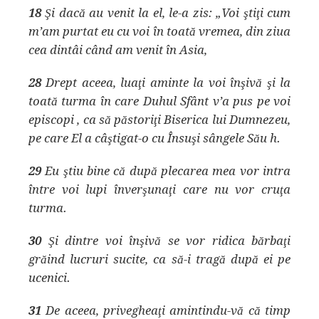
18
Şi dacă au venit la el, le-a zis: „Voi ştiţi cum
m’am purtat eu cu voi în toată vremea, din ziua
cea dintâi când am venit în Asia,
28
Drept aceea, luaţi aminte la voi înşivă şi la
toată turma în care Duhul Sfânt v’a pus pe voi
episcopi , ca să păstoriţi Biserica lui Dumnezeu,
pe care El a câştigat-o cu Însuşi sângele Său h.
29
Eu ştiu bine că după plecarea mea vor intra
între voi lupi înverşunaţi care nu vor cruţa
turma.
30
Şi dintre voi înşivă se vor ridica bărbaţi
grăind lucruri sucite, ca să-i tragă după ei pe
ucenici.
31
De aceea, privegheaţi amintindu-vă că timp