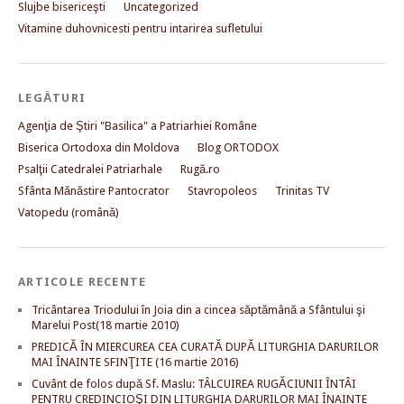
Slujbe bisericeşti
Uncategorized
Vitamine duhovnicesti pentru intarirea sufletului
LEGĂTURI
Agenţia de Ştiri "Basilica" a Patriarhiei Române
Biserica Ortodoxa din Moldova
Blog ORTODOX
Psalţii Catedralei Patriarhale
Rugă.ro
Sfânta Mănăstire Pantocrator
Stavropoleos
Trinitas TV
Vatopedu (română)
ARTICOLE RECENTE
Tricântarea Triodului în Joia din a cincea săptămână a Sfântului şi
Marelui Post(18 martie 2010)
PREDICĂ ÎN MIERCUREA CEA CURATĂ DUPĂ LITURGHIA DARURILOR
MAI ÎNAINTE SFINŢITE (16 martie 2016)
Cuvânt de folos după Sf. Maslu: TÂLCUIREA RUGĂCIUNII ÎNTÂI
PENTRU CREDINCIOŞI DIN LITURGHIA DARURILOR MAI ÎNAINTE