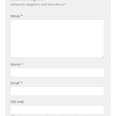
Câmpurile obligatorii sunt marcate cu
*
.
Mesaj
*
Nume
*
Email
*
Site web