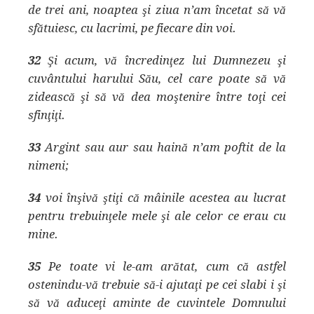
de trei ani, noaptea şi ziua n’am încetat să vă
sfătuiesc, cu lacrimi, pe fiecare din voi.
32
Şi acum, vă încredinţez lui Dumnezeu şi
cuvântului harului Său, cel care poate să vă
zidească şi să vă dea moştenire între toţi cei
sfinţiţi.
33
Argint sau aur sau haină n’am poftit de la
nimeni;
34
voi înşivă ştiţi că mâinile acestea au lucrat
pentru trebuinţele mele şi ale celor ce erau cu
mine.
35
Pe toate vi le-am arătat, cum că astfel
ostenindu-vă trebuie să-i ajutaţi pe cei slabi i şi
să vă aduceţi aminte de cuvintele Domnului