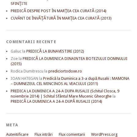
SFINŢITE
PREDICĂ DESPRE POST ÎN MARŢEA CEA CURATĂ (2014)
CUVÂNT DE ÎNVĂŢĂTURĂ ÎN MARŢEA CEA CURATĂ (2013)
COMENTARII RECENTE
Galiuc
la
PREDICĂ LA BUNAVESTIRE (2012)
Zoe
la
PREDICĂ LA DUMINICA DINAINTEA BOTEZULUI DOMNULUI
(2015)
Rodica Dumitrescu
la
prediciortodoxe.ro
IOAN HATEGAN
la
Predică la Duminica a 3-a după Rusalii : MAMONA
– DUMNEZEUL CEL MINCINOS AL VEACULUI (2011)
PREDICA LA DUMINICA A 24-A DUPA RUSALII (Schitul Closca, 9
noiembrie 2014) | Schitul Sfântul Mare Mucenic Gheorghe
la
PREDICĂ LA DUMINICA A 24-A DUPĂ RUSALII (2014)
META
Autentificare
Flux intrări
Flux comentarii
WordPress.org