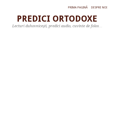
PRIMA PAGINĂ
DESPRE NOI
PREDICI ORTODOXE
Î
Lecturi duhovniceşti, predici audio, cuvinte de folos…
N
V
Ă
Ț
Ă
T
U
R
Ă
A
S
F
Â