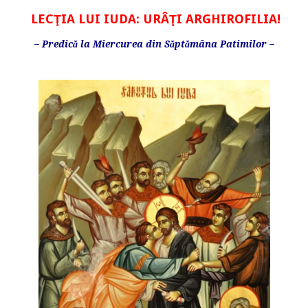
LECŢIA LUI IUDA: URÂŢI ARGHIROFILIA!
– Predică la Miercurea din Săptămâna Patimilor –