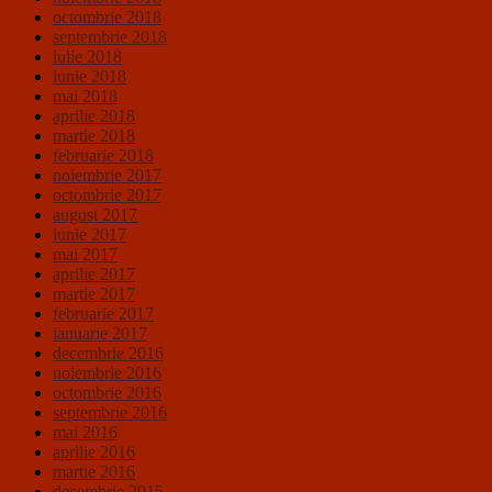
octombrie 2018
septembrie 2018
iulie 2018
iunie 2018
mai 2018
aprilie 2018
martie 2018
februarie 2018
noiembrie 2017
octombrie 2017
august 2017
iunie 2017
mai 2017
aprilie 2017
martie 2017
februarie 2017
ianuarie 2017
decembrie 2016
noiembrie 2016
octombrie 2016
septembrie 2016
mai 2016
aprilie 2016
martie 2016
decembrie 2015