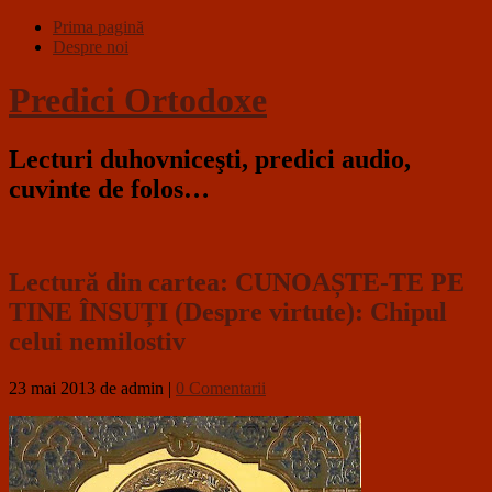
Prima pagină
Despre noi
Predici Ortodoxe
Lecturi duhovniceşti, predici audio,
cuvinte de folos…
Lectură din cartea: CUNOAȘTE-TE PE
TINE ÎNSUȚI (Despre virtute): Chipul
celui nemilostiv
23 mai 2013
de admin
|
0 Comentarii