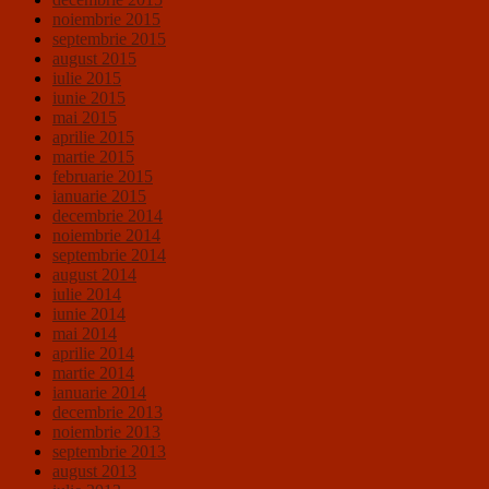
noiembrie 2015
septembrie 2015
august 2015
iulie 2015
iunie 2015
mai 2015
aprilie 2015
martie 2015
februarie 2015
ianuarie 2015
decembrie 2014
noiembrie 2014
septembrie 2014
august 2014
iulie 2014
iunie 2014
mai 2014
aprilie 2014
martie 2014
ianuarie 2014
decembrie 2013
noiembrie 2013
septembrie 2013
august 2013