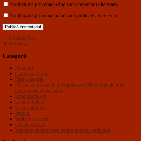
Notifică-mă prin email când sunt comentarii ulterioare.
Notifică-mă prin email când sunt publicate articole noi.
← Previous Post
Next Post →
Categorii
Anunţuri
Cuvinte de folos
Fără categorie
Fiecare zi, un dar al lui Dumnezeu-366 cuvinte de folos
pentru toate zilele anului
Imne bisericeşti
Lecturi biblice
Lecturi liturgice
Predici
Slujbe bisericeşti
Uncategorized
Vitamine duhovnicesti pentru intarirea sufletului