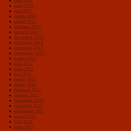
iulie 2013
iunie 2013
mai 2013
aprilie 2013
martie 2013
februarie 2013
ianuarie 2013
decembrie 2012
noiembrie 2012
octombrie 2012
septembrie 2012
august 2012
iulie 2012
iunie 2012
mai 2012
aprilie 2012
martie 2012
februarie 2012
ianuarie 2012
decembrie 2011
octombrie 2011
septembrie 2011
august 2011
iulie 2011
iunie 2011