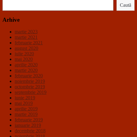
Caută
Arhive
martie 2023
martie 2021
februarie 2021
august 2020
iulie 2020
mai 2020
aprilie 2020
martie 2020
februarie 2020
noiembrie 2019
octombrie 2019
septembrie 2019
iunie 2019
mai 2019
aprilie 2019
martie 2019
februarie 2019
ianuarie 2019
decembrie 2018
noiembrie 2018