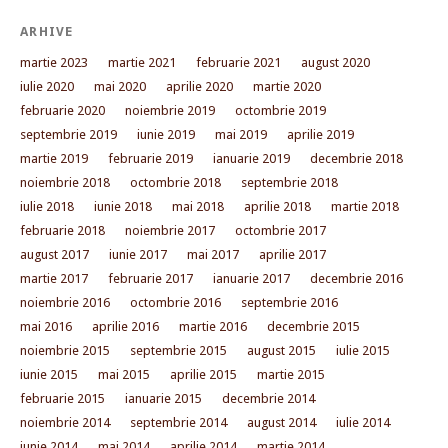
ARHIVE
martie 2023
martie 2021
februarie 2021
august 2020
iulie 2020
mai 2020
aprilie 2020
martie 2020
februarie 2020
noiembrie 2019
octombrie 2019
septembrie 2019
iunie 2019
mai 2019
aprilie 2019
martie 2019
februarie 2019
ianuarie 2019
decembrie 2018
noiembrie 2018
octombrie 2018
septembrie 2018
iulie 2018
iunie 2018
mai 2018
aprilie 2018
martie 2018
februarie 2018
noiembrie 2017
octombrie 2017
august 2017
iunie 2017
mai 2017
aprilie 2017
martie 2017
februarie 2017
ianuarie 2017
decembrie 2016
noiembrie 2016
octombrie 2016
septembrie 2016
mai 2016
aprilie 2016
martie 2016
decembrie 2015
noiembrie 2015
septembrie 2015
august 2015
iulie 2015
iunie 2015
mai 2015
aprilie 2015
martie 2015
februarie 2015
ianuarie 2015
decembrie 2014
noiembrie 2014
septembrie 2014
august 2014
iulie 2014
iunie 2014
mai 2014
aprilie 2014
martie 2014