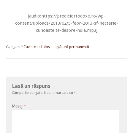
[audio:https://prediciortodoxe.ro/wp-
content/uploads/2013/02/5-febr-2013-sf-nectarie-
cunoaste.te-despre-hula.mp3]
Categorii:
Cuvinte de folos
|
Legătură permanentă
Lasă un răspuns
Câmpurile obligatorii sunt marcate cu
*
.
Mesaj
*