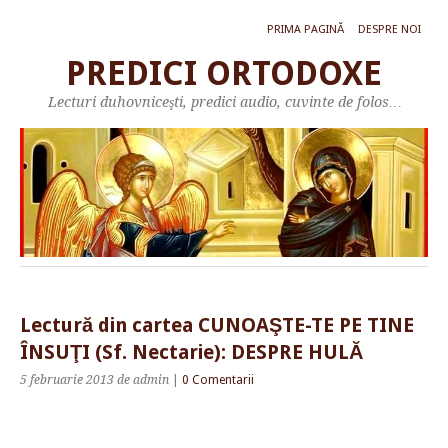
PRIMA PAGINĂ
DESPRE NOI
PREDICI ORTODOXE
Lecturi duhovniceşti, predici audio, cuvinte de folos…
Lectură din cartea CUNOAŞTE-TE PE TINE
ÎNSUŢI (Sf. Nectarie): DESPRE HULĂ
5 februarie 2013
de admin
|
0 Comentarii