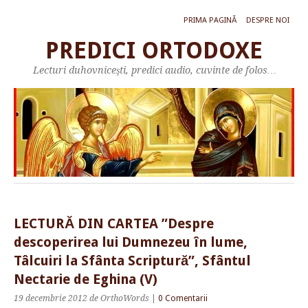
PRIMA PAGINĂ
DESPRE NOI
PREDICI ORTODOXE
Lecturi duhovniceşti, predici audio, cuvinte de folos…
LECTURĂ DIN CARTEA ”Despre
descoperirea lui Dumnezeu în lume,
Tâlcuiri la Sfânta Scriptură”, Sfântul
Nectarie de Eghina (V)
19 decembrie 2012
de OrthoWords
|
0 Comentarii