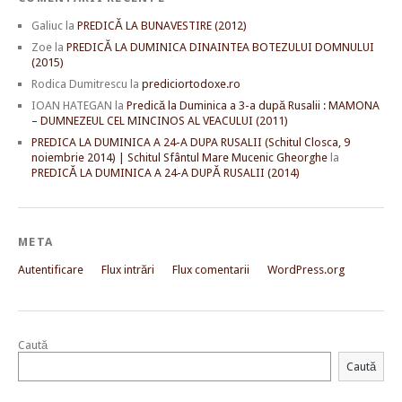
Galiuc
la
PREDICĂ LA BUNAVESTIRE (2012)
Zoe
la
PREDICĂ LA DUMINICA DINAINTEA BOTEZULUI DOMNULUI
(2015)
Rodica Dumitrescu
la
prediciortodoxe.ro
IOAN HATEGAN
la
Predică la Duminica a 3-a după Rusalii : MAMONA
– DUMNEZEUL CEL MINCINOS AL VEACULUI (2011)
PREDICA LA DUMINICA A 24-A DUPA RUSALII (Schitul Closca, 9
noiembrie 2014) | Schitul Sfântul Mare Mucenic Gheorghe
la
PREDICĂ LA DUMINICA A 24-A DUPĂ RUSALII (2014)
META
Autentificare
Flux intrări
Flux comentarii
WordPress.org
Caută
Caută