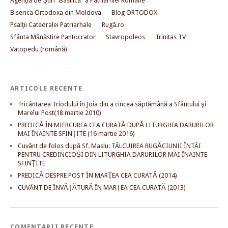
Agenţia de Ştiri "Basilica" a Patriarhiei Române
Biserica Ortodoxa din Moldova
Blog ORTODOX
Psalţii Catedralei Patriarhale
Rugă.ro
Sfânta Mănăstire Pantocrator
Stavropoleos
Trinitas TV
Vatopedu (română)
ARTICOLE RECENTE
Tricântarea Triodului în Joia din a cincea săptămână a Sfântului şi
Marelui Post(18 martie 2010)
PREDICĂ ÎN MIERCUREA CEA CURATĂ DUPĂ LITURGHIA DARURILOR
MAI ÎNAINTE SFINŢITE (16 martie 2016)
Cuvânt de folos după Sf. Maslu: TÂLCUIREA RUGĂCIUNII ÎNTÂI
PENTRU CREDINCIOŞI DIN LITURGHIA DARURILOR MAI ÎNAINTE
SFINŢITE
PREDICĂ DESPRE POST ÎN MARŢEA CEA CURATĂ (2014)
CUVÂNT DE ÎNVĂŢĂTURĂ ÎN MARŢEA CEA CURATĂ (2013)
COMENTARII RECENTE