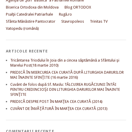
Agenţia de Ştiri "Basilica" a Patriarhiei Române
Biserica Ortodoxa din Moldova
Blog ORTODOX
Psalţii Catedralei Patriarhale
Rugă.ro
Sfânta Mănăstire Pantocrator
Stavropoleos
Trinitas TV
Vatopedu (română)
ARTICOLE RECENTE
Tricântarea Triodului în Joia din a cincea săptămână a Sfântului şi
Marelui Post(18 martie 2010)
PREDICĂ ÎN MIERCUREA CEA CURATĂ DUPĂ LITURGHIA DARURILOR
MAI ÎNAINTE SFINŢITE (16 martie 2016)
Cuvânt de folos după Sf. Maslu: TÂLCUIREA RUGĂCIUNII ÎNTÂI
PENTRU CREDINCIOŞI DIN LITURGHIA DARURILOR MAI ÎNAINTE
SFINŢITE
PREDICĂ DESPRE POST ÎN MARŢEA CEA CURATĂ (2014)
CUVÂNT DE ÎNVĂŢĂTURĂ ÎN MARŢEA CEA CURATĂ (2013)
COMENTARII RECENTE