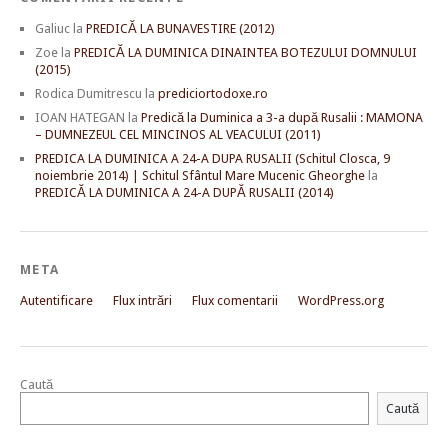
Galiuc
la
PREDICĂ LA BUNAVESTIRE (2012)
Zoe
la
PREDICĂ LA DUMINICA DINAINTEA BOTEZULUI DOMNULUI
(2015)
Rodica Dumitrescu
la
prediciortodoxe.ro
IOAN HATEGAN
la
Predică la Duminica a 3-a după Rusalii : MAMONA
– DUMNEZEUL CEL MINCINOS AL VEACULUI (2011)
PREDICA LA DUMINICA A 24-A DUPA RUSALII (Schitul Closca, 9
noiembrie 2014) | Schitul Sfântul Mare Mucenic Gheorghe
la
PREDICĂ LA DUMINICA A 24-A DUPĂ RUSALII (2014)
META
Autentificare
Flux intrări
Flux comentarii
WordPress.org
Caută
Caută