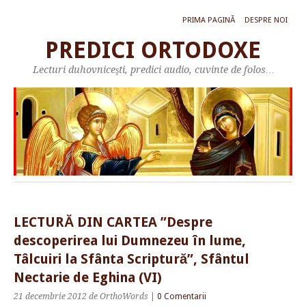
PRIMA PAGINĂ
DESPRE NOI
PREDICI ORTODOXE
Lecturi duhovniceşti, predici audio, cuvinte de folos…
LECTURĂ DIN CARTEA ”Despre
descoperirea lui Dumnezeu în lume,
Tâlcuiri la Sfânta Scriptură”, Sfântul
Nectarie de Eghina (VI)
21 decembrie 2012
de OrthoWords
|
0 Comentarii