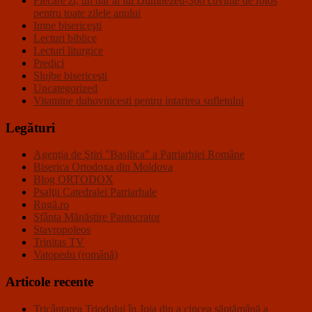
Fiecare zi, un dar al lui Dumnezeu-366 cuvinte de folos
pentru toate zilele anului
Imne bisericeşti
Lecturi biblice
Lecturi liturgice
Predici
Slujbe bisericeşti
Uncategorized
Vitamine duhovnicesti pentru intarirea sufletului
Legături
Agenţia de Ştiri "Basilica" a Patriarhiei Române
Biserica Ortodoxa din Moldova
Blog ORTODOX
Psalţii Catedralei Patriarhale
Rugă.ro
Sfânta Mănăstire Pantocrator
Stavropoleos
Trinitas TV
Vatopedu (română)
Articole recente
Tricântarea Triodului în Joia din a cincea săptămână a