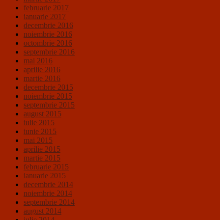
februarie 2017
ianuarie 2017
decembrie 2016
noiembrie 2016
octombrie 2016
septembrie 2016
mai 2016
aprilie 2016
martie 2016
decembrie 2015
noiembrie 2015
septembrie 2015
august 2015
iulie 2015
iunie 2015
mai 2015
aprilie 2015
martie 2015
februarie 2015
ianuarie 2015
decembrie 2014
noiembrie 2014
septembrie 2014
august 2014
iulie 2014