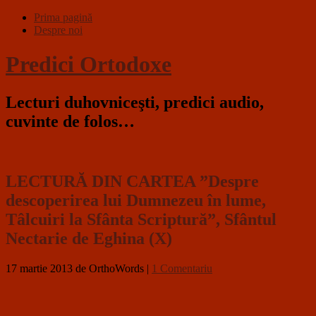
Prima pagină
Despre noi
Predici Ortodoxe
Lecturi duhovniceşti, predici audio,
cuvinte de folos…
LECTURĂ DIN CARTEA ”Despre
descoperirea lui Dumnezeu în lume,
Tâlcuiri la Sfânta Scriptură”, Sfântul
Nectarie de Eghina (X)
17 martie 2013
de OrthoWords
|
1 Comentariu