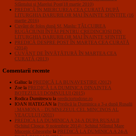
Sfântului şi Marelui Post(18 martie 2010)
PREDICĂ ÎN MIERCUREA CEA CURATĂ DUPĂ
LITURGHIA DARURILOR MAI ÎNAINTE SFINŢITE (16
martie 2016)
Cuvânt de folos după Sf. Maslu: TÂLCUIREA
RUGĂCIUNII ÎNTÂI PENTRU CREDINCIOŞI DIN
LITURGHIA DARURILOR MAI ÎNAINTE SFINŢITE
PREDICĂ DESPRE POST ÎN MARŢEA CEA CURATĂ
(2014)
CUVÂNT DE ÎNVĂŢĂTURĂ ÎN MARŢEA CEA
CURATĂ (2013)
Comentarii recente
Galiuc
la
PREDICĂ LA BUNAVESTIRE (2012)
Zoe
la
PREDICĂ LA DUMINICA DINAINTEA
BOTEZULUI DOMNULUI (2015)
Rodica Dumitrescu
la
prediciortodoxe.ro
IOAN HATEGAN
la
Predică la Duminica a 3-a după Rusalii
: MAMONA – DUMNEZEUL CEL MINCINOS AL
VEACULUI (2011)
PREDICA LA DUMINICA A 24-A DUPA RUSALII
(Schitul Closca, 9 noiembrie 2014) | Schitul Sfântul Mare
Mucenic Gheorghe
la
PREDICĂ LA DUMINICA A 24-A