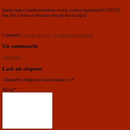
[audio:https://prediciortodoxe.ro/wp-content/uploads/2013/03/16-
ian-2013-seara-sf-nectarie-descop-lui-dz.mp3]
Categorii:
Cuvinte de folos
|
Legătură permanentă
Un comentariu
Răspunde →
Lasă un răspuns
Câmpurile obligatorii sunt marcate cu
*
.
Mesaj
*