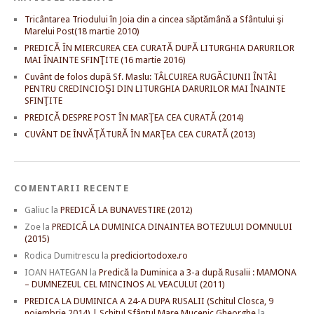
Tricântarea Triodului în Joia din a cincea săptămână a Sfântului şi
Marelui Post(18 martie 2010)
PREDICĂ ÎN MIERCUREA CEA CURATĂ DUPĂ LITURGHIA DARURILOR
MAI ÎNAINTE SFINŢITE (16 martie 2016)
Cuvânt de folos după Sf. Maslu: TÂLCUIREA RUGĂCIUNII ÎNTÂI
PENTRU CREDINCIOŞI DIN LITURGHIA DARURILOR MAI ÎNAINTE
SFINŢITE
PREDICĂ DESPRE POST ÎN MARŢEA CEA CURATĂ (2014)
CUVÂNT DE ÎNVĂŢĂTURĂ ÎN MARŢEA CEA CURATĂ (2013)
COMENTARII RECENTE
Galiuc
la
PREDICĂ LA BUNAVESTIRE (2012)
Zoe
la
PREDICĂ LA DUMINICA DINAINTEA BOTEZULUI DOMNULUI
(2015)
Rodica Dumitrescu
la
prediciortodoxe.ro
IOAN HATEGAN
la
Predică la Duminica a 3-a după Rusalii : MAMONA
– DUMNEZEUL CEL MINCINOS AL VEACULUI (2011)
PREDICA LA DUMINICA A 24-A DUPA RUSALII (Schitul Closca, 9
noiembrie 2014) | Schitul Sfântul Mare Mucenic Gheorghe
la