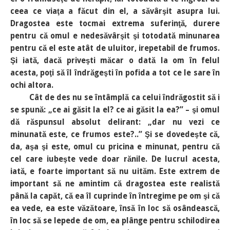
ceea ce viaţa a făcut din el, a săvârşit asupra lui.
Dragostea este tocmai extrema suferinţă, durere
pentru că omul e nedesăvârşit şi totodată minunarea
pentru că el este atât de uluitor, irepetabil de frumos.
Şi iată, dacă priveşti măcar o dată la om în felul
acesta, poţi să îl îndrăgeşti în pofida a tot ce le sare în
ochi altora.
Cât de des nu se întâmplă ca celui îndrăgostit să i
se spună: „ce ai găsit la el? ce ai găsit la ea?” – şi omul
dă răspunsul absolut delirant: „dar nu vezi ce
minunată este, ce frumos este?..” Şi se dovedeşte că,
da, aşa şi este, omul cu pricina e minunat, pentru că
cel care iubeşte vede doar rănile. De lucrul acesta,
iată, e foarte important să nu uităm. Este extrem de
important să ne amintim că dragostea este realistă
până la capăt, că ea îl cuprinde în întregime pe om şi că
ea vede, ea este văzătoare, însă în loc să osândească,
în loc să se lepede de om, ea plânge pentru schilodirea