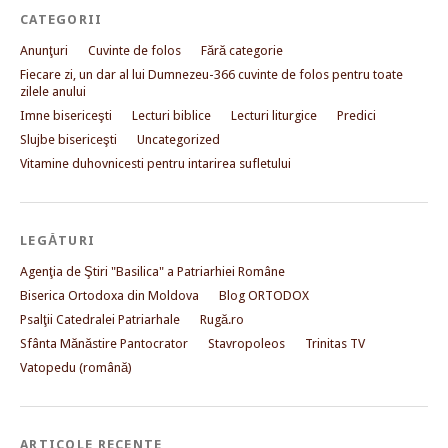
CATEGORII
Anunţuri
Cuvinte de folos
Fără categorie
Fiecare zi, un dar al lui Dumnezeu-366 cuvinte de folos pentru toate
zilele anului
Imne bisericeşti
Lecturi biblice
Lecturi liturgice
Predici
Slujbe bisericeşti
Uncategorized
Vitamine duhovnicesti pentru intarirea sufletului
LEGĂTURI
Agenţia de Ştiri "Basilica" a Patriarhiei Române
Biserica Ortodoxa din Moldova
Blog ORTODOX
Psalţii Catedralei Patriarhale
Rugă.ro
Sfânta Mănăstire Pantocrator
Stavropoleos
Trinitas TV
Vatopedu (română)
ARTICOLE RECENTE