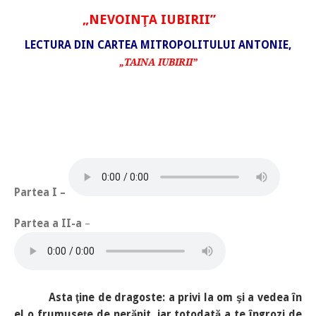
„NEVOINŢA IUBIRII”
LECTURA DIN CARTEA MITROPOLITULUI ANTONIE,
„TAINA IUBIRII”
Partea I –
Partea a II-a
–
Asta ţine de dragoste: a privi la om şi a vedea în
el o frumuseţe de nerăpit, iar totodată a te îngrozi de