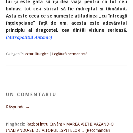
lui şi este gata să îşi dea viaţa pentru ca tot ce-i
bolnav, tot ce-i stricat să fie îndreptat şi tămăduit.
Asta este ceea ce se numeşte atitudinea „cu întreagă
înţelepciune” faţă de om, acesta este adevăratul
principiu al dragostei, cea dintâi viziune serioasă.
(Mitropolitul Antonie)
Categorii:
Lecturi liturgice
|
Legătură permanentă
UN COMENTARIU
Răspunde →
Pingback:
Razboi întru Cuvânt » MAREA VIETII VAZAND-O
INALTANDU-SE DE VIFORUL ISPITELOR… (Recomandari