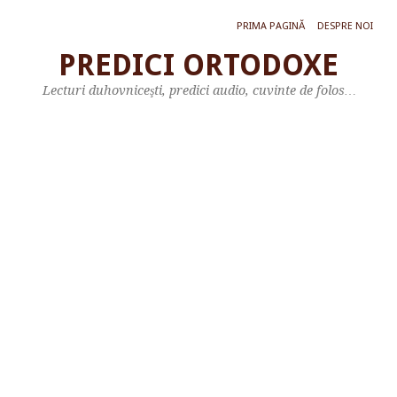
PRIMA PAGINĂ
DESPRE NOI
PREDICI ORTODOXE
L
Lecturi duhovniceşti, predici audio, cuvinte de folos…
e
c
t
u
r
ă
d
i
n
c
a
r
t