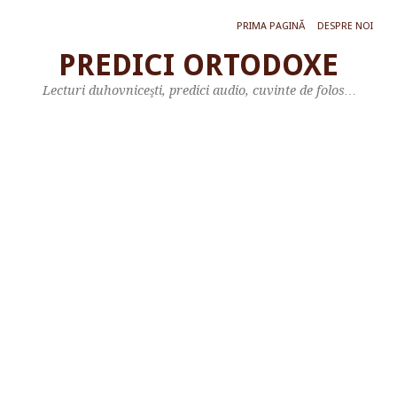
PRIMA PAGINĂ
DESPRE NOI
PREDICI ORTODOXE
L
Lecturi duhovniceşti, predici audio, cuvinte de folos…
e
c
t
u
r
ă
d
i
n
c
a
r
t