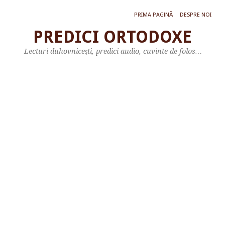
PRIMA PAGINĂ
DESPRE NOI
PREDICI ORTODOXE
L
Lecturi duhovniceşti, predici audio, cuvinte de folos…
e
c
t
u
r
ă
d
i
n
c
a
r
t