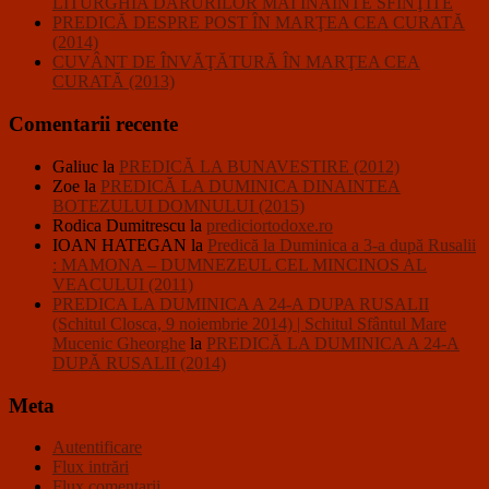
LITURGHIA DARURILOR MAI ÎNAINTE SFINŢITE
PREDICĂ DESPRE POST ÎN MARŢEA CEA CURATĂ
(2014)
CUVÂNT DE ÎNVĂŢĂTURĂ ÎN MARŢEA CEA
CURATĂ (2013)
Comentarii recente
Galiuc
la
PREDICĂ LA BUNAVESTIRE (2012)
Zoe
la
PREDICĂ LA DUMINICA DINAINTEA
BOTEZULUI DOMNULUI (2015)
Rodica Dumitrescu
la
prediciortodoxe.ro
IOAN HATEGAN
la
Predică la Duminica a 3-a după Rusalii
: MAMONA – DUMNEZEUL CEL MINCINOS AL
VEACULUI (2011)
PREDICA LA DUMINICA A 24-A DUPA RUSALII
(Schitul Closca, 9 noiembrie 2014) | Schitul Sfântul Mare
Mucenic Gheorghe
la
PREDICĂ LA DUMINICA A 24-A
DUPĂ RUSALII (2014)
Meta
Autentificare
Flux intrări
Flux comentarii