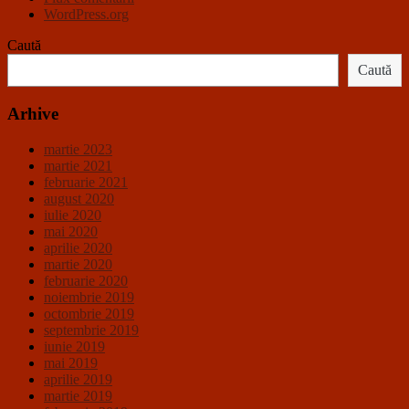
WordPress.org
Caută
Caută
Arhive
martie 2023
martie 2021
februarie 2021
august 2020
iulie 2020
mai 2020
aprilie 2020
martie 2020
februarie 2020
noiembrie 2019
octombrie 2019
septembrie 2019
iunie 2019
mai 2019
aprilie 2019
martie 2019