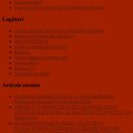
Uncategorized
Vitamine duhovnicesti pentru intarirea sufletului
Legături
Agenţia de Ştiri "Basilica" a Patriarhiei Române
Biserica Ortodoxa din Moldova
Blog ORTODOX
Psalţii Catedralei Patriarhale
Rugă.ro
Sfânta Mănăstire Pantocrator
Stavropoleos
Trinitas TV
Vatopedu (română)
Articole recente
Tricântarea Triodului în Joia din a cincea săptămână a
Sfântului şi Marelui Post(18 martie 2010)
PREDICĂ ÎN MIERCUREA CEA CURATĂ DUPĂ
LITURGHIA DARURILOR MAI ÎNAINTE SFINŢITE (16
martie 2016)
Cuvânt de folos după Sf. Maslu: TÂLCUIREA
RUGĂCIUNII ÎNTÂI PENTRU CREDINCIOŞI DIN