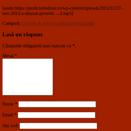
[audio:https://prediciortodoxe.ro/wp-content/uploads/2012/11/27-
nov-2012-s-sinaxar-povestit…-2.mp3]
Categorii:
Cuvinte de folos
|
Legătură permanentă
Lasă un răspuns
Câmpurile obligatorii sunt marcate cu
*
.
Mesaj
*
Nume
*
Email
*
Site web