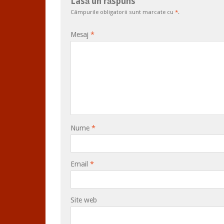
Lasă un răspuns
Câmpurile obligatorii sunt marcate cu
*
.
Mesaj
*
Nume
*
Email
*
Site web