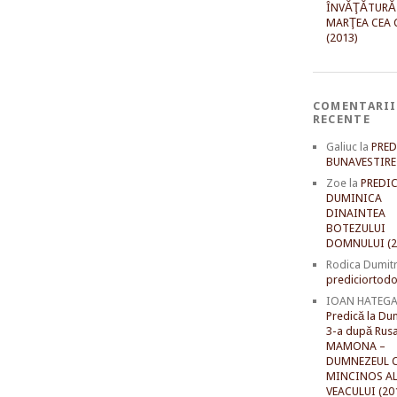
ÎNVĂŢĂTURĂ
MARŢEA CEA 
(2013)
COMENTARII
RECENTE
Galiuc
la
PRED
BUNAVESTIRE 
Zoe
la
PREDIC
DUMINICA
DINAINTEA
BOTEZULUI
DOMNULUI (2
Rodica Dumit
prediciortodo
IOAN HATEG
Predică la Du
3-a după Rusal
MAMONA –
DUMNEZEUL C
MINCINOS A
VEACULUI (20