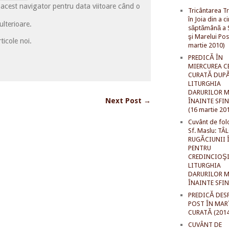
 acest navigator pentru data viitoare când o
Tricântarea Tr
în Joia din a c
lterioare.
săptămână a S
şi Marelui Pos
ticole noi.
martie 2010)
PREDICĂ ÎN
MIERCUREA C
CURATĂ DUP
LITURGHIA
DARURILOR M
Next Post →
ÎNAINTE SFI
(16 martie 20
Cuvânt de fol
Sf. Maslu: TÂ
RUGĂCIUNII 
PENTRU
CREDINCIOŞI
LITURGHIA
DARURILOR M
ÎNAINTE SFI
PREDICĂ DES
POST ÎN MAR
CURATĂ (2014
CUVÂNT DE