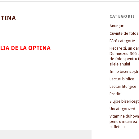
CATEGORII
PTINA
Anunţuri
Cuvinte de folos
Fără categorie
LIA DE LA OPTINA
Fiecare zi, un dar 
Dumnezeu-366 c
de folos pentru 
zilele anului
Imne bisericeşti
Lecturi biblice
Lecturi liturgice
Predici
Slujbe bisericeşt
Uncategorized
Vitamine duhovni
pentru intarirea
sufletului