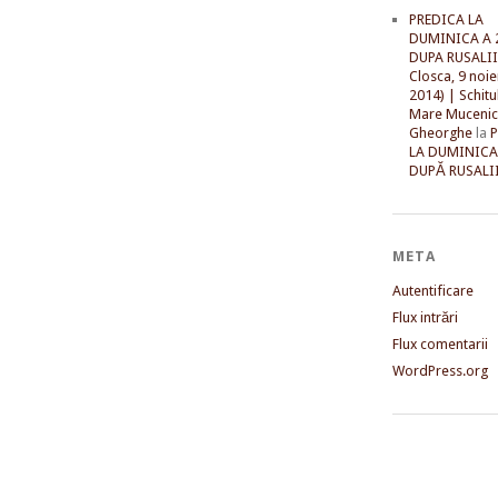
PREDICA LA
DUMINICA A 
DUPA RUSALII 
Closca, 9 noi
2014) | Schitu
Mare Mucenic
Gheorghe
la
LA DUMINICA
DUPĂ RUSALII
META
Autentificare
Flux intrări
Flux comentarii
WordPress.org