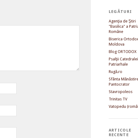
LEGĂTURI
Agenţia de Ştiri
"Basilica" a Patri
Române
Biserica Ortodo
Moldova
Blog ORTODOX
Psalţii Catedralei
Patriarhale
Rugă.ro
Sfânta Mănăstir
Pantocrator
Stavropoleos
Trinitas TV
Vatopedu (româ
ARTICOLE
RECENTE