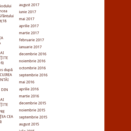
august 2017
iodului
incea
iunie 2017
fântului
mai 2017
t(18
aprilie 2017
martie 2017
EA
februarie 2017
Ă
ianuarie 2017
AI
decembrie 2016
NŢITE
noiembrie 2016
16)
octombrie 2016
os după
LCUIREA
septembrie 2016
ÎNTÂI
mai 2016
aprilie 2016
 DIN
martie 2016
AI
decembrie 2015
NŢITE
noiembrie 2015
PRE
ŢEA CEA
septembrie 2015
)
august 2015