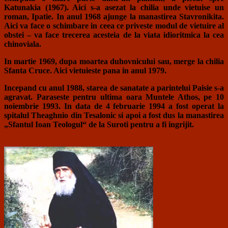
Katunakia (1967). Aici s-a asezat la chilia unde vietuise un
roman, Ipatie. In anul 1968 ajunge la manastirea Stavronikita.
Aici va face o schimbare in ceea ce priveste modul de vietuire al
obstei – va face trecerea acesteia de la viata idioritmica la cea
chinoviala.
In martie 1969, dupa moartea duhovnicului sau, merge la chilia
Sfanta Cruce. Aici vietuieste pana in anul 1979.
Incepand cu anul 1988, starea de sanatate a parintelui Paisie s-a
agravat. Paraseste pentru ultima oara Muntele Athos, pe 10
noiembrie 1993. In data de 4 februarie 1994 a fost operat la
spitalul Theaghnio din Tesalonic si apoi a fost dus la manastirea
„Sfantul Ioan Teologul“ de la Suroti pentru a fi ingrijit.