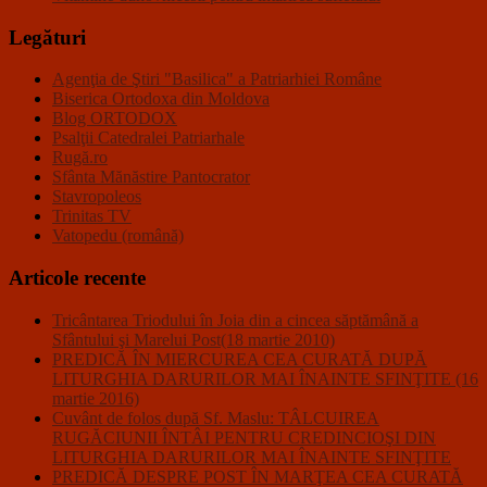
Legături
Agenţia de Ştiri "Basilica" a Patriarhiei Române
Biserica Ortodoxa din Moldova
Blog ORTODOX
Psalţii Catedralei Patriarhale
Rugă.ro
Sfânta Mănăstire Pantocrator
Stavropoleos
Trinitas TV
Vatopedu (română)
Articole recente
Tricântarea Triodului în Joia din a cincea săptămână a
Sfântului şi Marelui Post(18 martie 2010)
PREDICĂ ÎN MIERCUREA CEA CURATĂ DUPĂ
LITURGHIA DARURILOR MAI ÎNAINTE SFINŢITE (16
martie 2016)
Cuvânt de folos după Sf. Maslu: TÂLCUIREA
RUGĂCIUNII ÎNTÂI PENTRU CREDINCIOŞI DIN
LITURGHIA DARURILOR MAI ÎNAINTE SFINŢITE
PREDICĂ DESPRE POST ÎN MARŢEA CEA CURATĂ