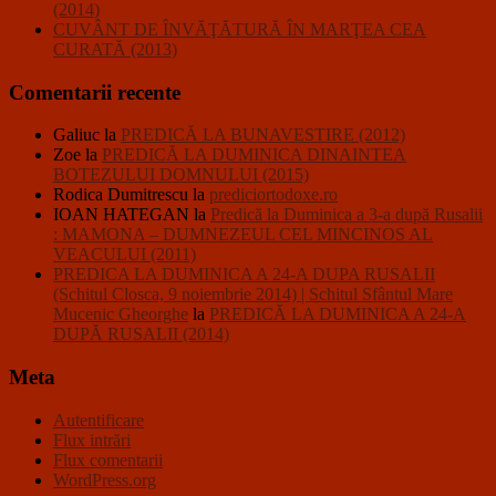
(2014)
CUVÂNT DE ÎNVĂŢĂTURĂ ÎN MARŢEA CEA
CURATĂ (2013)
Comentarii recente
Galiuc
la
PREDICĂ LA BUNAVESTIRE (2012)
Zoe
la
PREDICĂ LA DUMINICA DINAINTEA
BOTEZULUI DOMNULUI (2015)
Rodica Dumitrescu
la
prediciortodoxe.ro
IOAN HATEGAN
la
Predică la Duminica a 3-a după Rusalii
: MAMONA – DUMNEZEUL CEL MINCINOS AL
VEACULUI (2011)
PREDICA LA DUMINICA A 24-A DUPA RUSALII
(Schitul Closca, 9 noiembrie 2014) | Schitul Sfântul Mare
Mucenic Gheorghe
la
PREDICĂ LA DUMINICA A 24-A
DUPĂ RUSALII (2014)
Meta
Autentificare
Flux intrări
Flux comentarii
WordPress.org