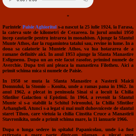
*
Parintele
Paisie Aghioritul
s-a nascut la 25 iulie 1924, la Farasa,
la cateva sute de kilometri de Cezareea. In jurul anului 1950
incep cautarile pentru intrarea in monahism. Ajunge la Sfantul
Munte Athos, dar la rugamintea tatalui sau, revine in lume. In a
doua sa calatorie la Muntele Athos, va lua hotararea de a
ramane definitiv aici. In anul 1953 ajunge la Sfanta Manastire
Esfigmenu. Dupa un an este facut rasofor, primind numele de
Averchie. Dupa trei ani pleaca la manastirea Filotheu. Aici a
primit schima mica si numele de Paisie.
In 1958 se muta la Sfanta Manastire a Nasterii Maicii
Domnului, la Stomio – Konita, unde a ramas pana in 1962. In
anul 1962, a plecat in peninsula Sinai si a locuit la Chilia
Sfintilor Galaction si Epistimi. In 1964, a revenit la Sfantul
Munte si s-a stabilit la Schitul Ivironului, la Chilia Sfintilor
Arhangheli. Atunci s-a legat si mai mult duhovniceste de sfantul
staret Tihon, care vietuia la chilia Cinstita Cruce a Manastirii
Stavronikita, unde a primit schima mare, la 11 ianuarie 1966.
Dupa o lunga sedere in spitalul Papanicolau, unde i-a fost
extirpata o mare parte dintr-un plaman, a plecat spre