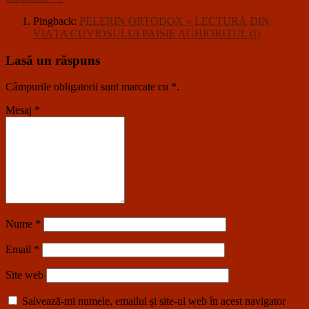
Pingback:
PELERIN ORTODOX » LECTURĂ DIN
VIAŢA CUVIOSULUI PAISIE AGHIORITUL (I)
Lasă un răspuns
Câmpurile obligatorii sunt marcate cu
*
.
Mesaj
*
Nume
*
Email
*
Site web
Salvează-mi numele, emailul și site-ul web în acest navigator