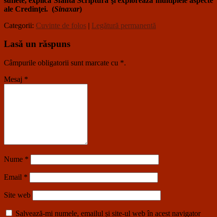
suflete, explică Sfânta Scriptură şi explorează multiplele aspecte
ale Credinţei. (
Sinaxar
)
Categorii:
Cuvinte de folos
|
Legătură permanentă
Lasă un răspuns
Câmpurile obligatorii sunt marcate cu
*
.
Mesaj
*
Nume
*
Email
*
Site web
Salvează-mi numele, emailul și site-ul web în acest navigator