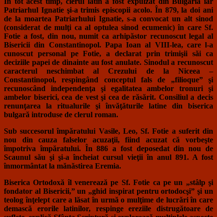
În tot acest timp, clerul latin a fost expulzat din Bulgaria iar
Patriarhul Ignatie şi-a trimis episcopii acolo. În 879, la doi ani
de la moartea Patriarhului Ignatie, s-a convocat un alt sinod
(considerat de mulţi ca al optulea sinod ecumenic) în care Sf.
Fotie a fost, din nou, numit ca arhipăstor recunoscut legal al
Bisericii din Constantinopol. Papa Ioan al VIII-lea, care l-a
cunoscut personal pe Fotie, a declarat prin trimişii săi ca
deciziile papei de dinainte au fost anulate. Sinodul a recunoscut
caracterul neschimbat al Crezului de la Niceea –
Constantinopol, respingând conceptul fals de „filioque” şi
recunoscând independenţa şi egalitatea ambelor tronuri şi
ambelor biserici, cea de vest şi cea de răsărit. Consiliul a decis
renunţarea la ritualurile şi învăţăturile latine din biserica
bulgară introduse de clerul roman.
Sub succesorul împăratului Vasile, Leo, Sf. Fotie a suferit din
nou din cauza falselor acuzaţii, fiind acuzat că vorbeşte
împotriva împăratului. În 886 a fost deposedat din nou de
Scaunul său şi şi-a încheiat cursul vieţii în anul 891. A fost
înmormântat la mănăstirea Eremia.
Biserica Ortodoxă îl venerează pe Sf. Fotie ca pe un „stâlp şi
fondator al Bisericii,” un „ghid inspirat pentru ortodocşi” şi un
teolog înţelept care a lăsat în urmă o mulţime de lucrări în care
demască erorile latinilor, respinge ereziile distrugătoare de