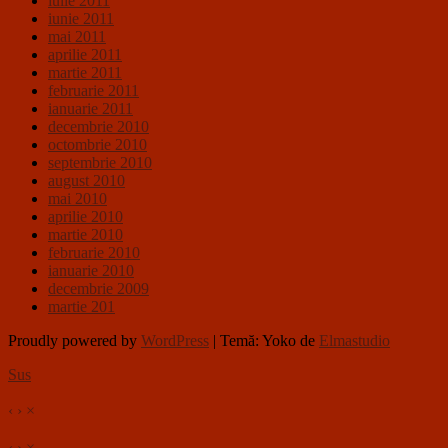
iulie 2011
iunie 2011
mai 2011
aprilie 2011
martie 2011
februarie 2011
ianuarie 2011
decembrie 2010
octombrie 2010
septembrie 2010
august 2010
mai 2010
aprilie 2010
martie 2010
februarie 2010
ianuarie 2010
decembrie 2009
martie 201
Proudly powered by
WordPress
|
Temă: Yoko de
Elmastudio
Sus
‹
›
×
‹
›
×