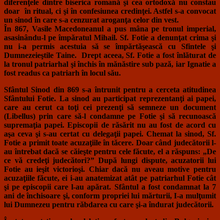
diferenţele dintre biserica romană şi cea ortodoxă nu constau
doar în ritual, ci şi în confesiunea credinţei. Astfel s-a convocat
un sinod în care s-a cenzurat aroganţa celor din vest.
În 867, Vasile Macedoneanul a pus mâna pe tronul imperial,
asasinându-l pe împăratul Mihail. Sf. Fotie a denunţat crima şi
nu i-a permis acestuia să se împărtăşească cu Sfintele şi
Dumnezeieştile Taine. Drept aceea, Sf. Fotie a fost înlăturat de
la tronul patriarhal şi închis în mănăstire sub pază, iar Ignatie a
fost readus ca patriarh în locul său.
Sfântul Sinod din 869 s-a întrunit pentru a cerceta atitudinea
Sfântului Fotie. La sinod au participat reprezentanţi ai papei,
care au cerut ca toţi cei prezenţi să semneze un document
(Libellus) prin care să-l condamne pe Fotie şi să recunoască
supremaţia papei. Episcopii de răsărit nu au fost de acord cu
aşa ceva şi s-au certat cu delegaţii papei. Chemat la sinod, Sf.
Fotie a primit toate acuzaţiile în tăcere. Doar când judecătorii l-
au întrebat dacă se căieşte pentru cele făcute, el a răspuns: „De
ce vă credeţi judecători?” După lungi dispute, acuzatorii lui
Fotie au ieşit victorioşi. Chiar dacă nu aveau motive pentru
acuzaţiile făcute, ei i-au anatemizat atât pe patriarhul Fotie cât
şi pe episcopii care l-au apărat. Sfântul a fost condamnat la 7
ani de închisoare şi, conform propriei lui mărturii, I-a mulţumit
lui Dumnezeu pentru răbdarea cu care şi-a îndurat judecătorii.