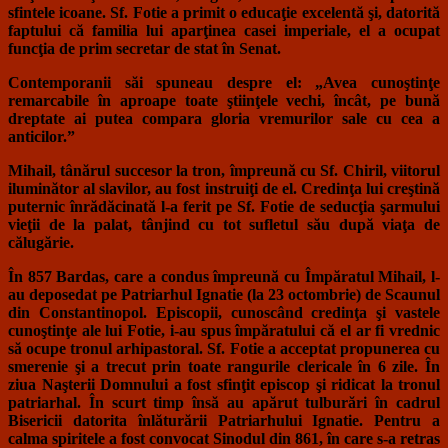
sfintele icoane. Sf. Fotie a primit o educaţie excelentă şi, datorită
faptului că familia lui aparţinea casei imperiale, el a ocupat
funcţia de prim secretar de stat în Senat.
Contemporanii săi spuneau despre el: „Avea cunoştinţe
remarcabile în aproape toate ştiinţele vechi, încât, pe bună
dreptate ai putea compara gloria vremurilor sale cu cea a
anticilor.”
Mihail, tânărul succesor la tron, împreună cu Sf. Chiril, viitorul
iluminător al slavilor, au fost instruiţi de el. Credinţa lui creştină
puternic înrădăcinată l-a ferit pe Sf. Fotie de seducţia şarmului
vieţii de la palat, tânjind cu tot sufletul său după viaţa de
călugărie.
În 857 Bardas, care a condus împreună cu Împăratul Mihail, l-
au deposedat pe Patriarhul Ignatie (la 23 octombrie) de Scaunul
din Constantinopol. Episcopii, cunoscând credinţa şi vastele
cunoştinţe ale lui Fotie, i-au spus împăratului că el ar fi vrednic
să ocupe tronul arhipastoral. Sf. Fotie a acceptat propunerea cu
smerenie şi a trecut prin toate rangurile clericale în 6 zile. În
ziua Naşterii Domnului a fost sfinţit episcop şi ridicat la tronul
patriarhal. În scurt timp însă au apărut tulburări în cadrul
Bisericii datorita înlăturării Patriarhului Ignatie. Pentru a
calma spiritele a fost convocat Sinodul din 861, în care s-a retras