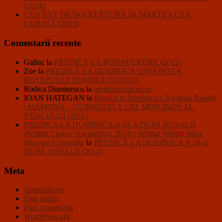
(2014)
CUVÂNT DE ÎNVĂŢĂTURĂ ÎN MARŢEA CEA
CURATĂ (2013)
Comentarii recente
Galiuc
la
PREDICĂ LA BUNAVESTIRE (2012)
Zoe
la
PREDICĂ LA DUMINICA DINAINTEA
BOTEZULUI DOMNULUI (2015)
Rodica Dumitrescu
la
prediciortodoxe.ro
IOAN HATEGAN
la
Predică la Duminica a 3-a după Rusalii
: MAMONA – DUMNEZEUL CEL MINCINOS AL
VEACULUI (2011)
PREDICA LA DUMINICA A 24-A DUPA RUSALII
(Schitul Closca, 9 noiembrie 2014) | Schitul Sfântul Mare
Mucenic Gheorghe
la
PREDICĂ LA DUMINICA A 24-A
DUPĂ RUSALII (2014)
Meta
Autentificare
Flux intrări
Flux comentarii
WordPress.org