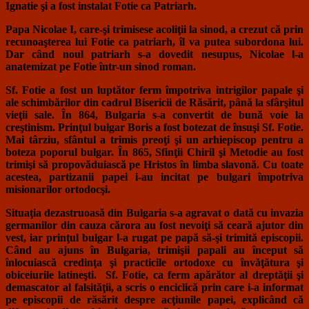
Ignatie şi a fost instalat Fotie ca Patriarh.
Papa Nicolae I, care-şi trimisese acoliţii la sinod, a crezut că prin
recunoaşterea lui Fotie ca patriarh, îl va putea subordona lui.
Dar când noul patriarh s-a dovedit nesupus, Nicolae l-a
anatemizat pe Fotie într-un sinod roman.
Sf. Fotie a fost un luptător ferm împotriva intrigilor papale şi
ale schimbărilor din cadrul Bisericii de Răsărit, până la sfârşitul
vieţii sale. În 864, Bulgaria s-a convertit de bună voie la
creştinism. Prinţul bulgar Boris a fost botezat de însuşi Sf. Fotie.
Mai târziu, sfântul a trimis preoţi şi un arhiepiscop pentru a
boteza poporul bulgar. În 865, Sfinţii Chiril şi Metodie au fost
trimişi să propovăduiască pe Hristos în limba slavonă. Cu toate
acestea, partizanii papei i-au incitat pe bulgari împotriva
misionarilor ortodocşi.
Situaţia dezastruoasă din Bulgaria s-a agravat o dată cu invazia
germanilor din cauza cărora au fost nevoiţi să ceară ajutor din
vest, iar prinţul bulgar l-a rugat pe papă să-şi trimită episcopii.
Când au ajuns în Bulgaria, trimişii papali au început să
înlocuiască credinţa şi practicile ortodoxe cu învăţătura şi
obiceiurile latineşti. Sf. Fotie, ca ferm apărător al dreptăţii şi
demascator al falsităţii, a scris o enciclică prin care i-a informat
pe episcopii de răsărit despre acţiunile papei, explicând că