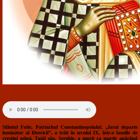
Sfântul Fotie, Patriarhul Constantinopolului
,
„farul departe
luminător al Bisericii”, a trăit în secolul IX, într-o familie de
creştini zeloşi. Tatăl său, Serghie, a murit ca martir apărând