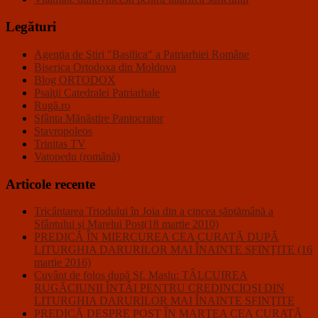
Legături
Agenţia de Ştiri "Basilica" a Patriarhiei Române
Biserica Ortodoxa din Moldova
Blog ORTODOX
Psalţii Catedralei Patriarhale
Rugă.ro
Sfânta Mănăstire Pantocrator
Stavropoleos
Trinitas TV
Vatopedu (română)
Articole recente
Tricântarea Triodului în Joia din a cincea săptămână a
Sfântului şi Marelui Post(18 martie 2010)
PREDICĂ ÎN MIERCUREA CEA CURATĂ DUPĂ
LITURGHIA DARURILOR MAI ÎNAINTE SFINŢITE (16
martie 2016)
Cuvânt de folos după Sf. Maslu: TÂLCUIREA
RUGĂCIUNII ÎNTÂI PENTRU CREDINCIOŞI DIN
LITURGHIA DARURILOR MAI ÎNAINTE SFINŢITE
PREDICĂ DESPRE POST ÎN MARŢEA CEA CURATĂ