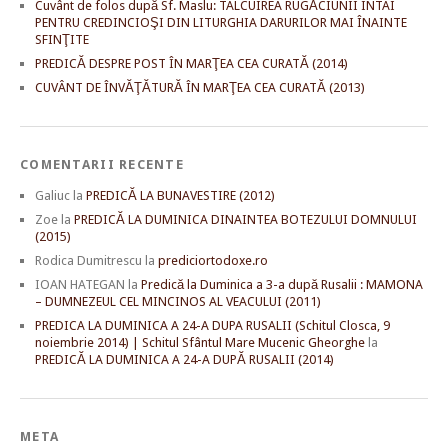
Cuvânt de folos după Sf. Maslu: TÂLCUIREA RUGĂCIUNII ÎNTÂI
PENTRU CREDINCIOŞI DIN LITURGHIA DARURILOR MAI ÎNAINTE
SFINŢITE
PREDICĂ DESPRE POST ÎN MARŢEA CEA CURATĂ (2014)
CUVÂNT DE ÎNVĂŢĂTURĂ ÎN MARŢEA CEA CURATĂ (2013)
COMENTARII RECENTE
Galiuc
la
PREDICĂ LA BUNAVESTIRE (2012)
Zoe
la
PREDICĂ LA DUMINICA DINAINTEA BOTEZULUI DOMNULUI
(2015)
Rodica Dumitrescu
la
prediciortodoxe.ro
IOAN HATEGAN
la
Predică la Duminica a 3-a după Rusalii : MAMONA
– DUMNEZEUL CEL MINCINOS AL VEACULUI (2011)
PREDICA LA DUMINICA A 24-A DUPA RUSALII (Schitul Closca, 9
noiembrie 2014) | Schitul Sfântul Mare Mucenic Gheorghe
la
PREDICĂ LA DUMINICA A 24-A DUPĂ RUSALII (2014)
META