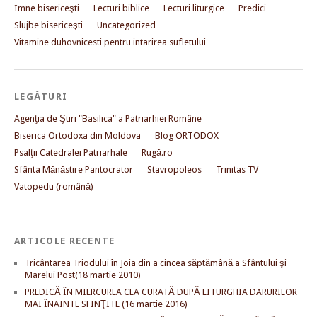
Imne bisericeşti
Lecturi biblice
Lecturi liturgice
Predici
Slujbe bisericeşti
Uncategorized
Vitamine duhovnicesti pentru intarirea sufletului
LEGĂTURI
Agenţia de Ştiri "Basilica" a Patriarhiei Române
Biserica Ortodoxa din Moldova
Blog ORTODOX
Psalţii Catedralei Patriarhale
Rugă.ro
Sfânta Mănăstire Pantocrator
Stavropoleos
Trinitas TV
Vatopedu (română)
ARTICOLE RECENTE
Tricântarea Triodului în Joia din a cincea săptămână a Sfântului şi
Marelui Post(18 martie 2010)
PREDICĂ ÎN MIERCUREA CEA CURATĂ DUPĂ LITURGHIA DARURILOR
MAI ÎNAINTE SFINŢITE (16 martie 2016)