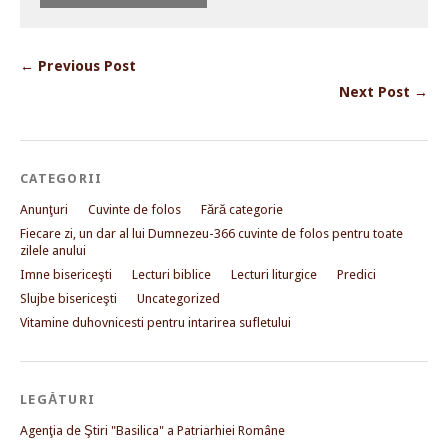
← Previous Post
Next Post →
CATEGORII
Anunţuri
Cuvinte de folos
Fără categorie
Fiecare zi, un dar al lui Dumnezeu-366 cuvinte de folos pentru toate
zilele anului
Imne bisericeşti
Lecturi biblice
Lecturi liturgice
Predici
Slujbe bisericeşti
Uncategorized
Vitamine duhovnicesti pentru intarirea sufletului
LEGĂTURI
Agenţia de Ştiri "Basilica" a Patriarhiei Române