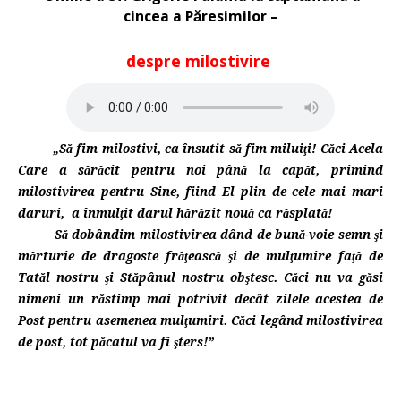
cincea a Păresimilor –
despre milostivire
„Să fim milostivi, ca însutit să fim miluiţi! Căci Acela
Care a sărăcit pentru noi până la capăt, primind
milostivirea pentru Sine, fiind El plin de cele mai mari
daruri, a înmulţit darul hărăzit nouă ca răsplată!
Să dobândim milostivirea dând de bună-voie semn şi
mărturie de dragoste frăţească şi de mulţumire faţă de
Tatăl nostru şi Stăpânul nostru obştesc. Căci nu va găsi
nimeni un răstimp mai potrivit decât zilele acestea de
Post pentru asemenea mulţumiri. Căci legând milostivirea
de post, tot păcatul va fi şters!”