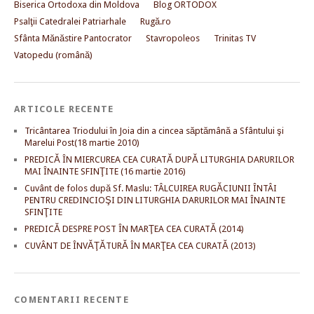
Biserica Ortodoxa din Moldova
Blog ORTODOX
Psalţii Catedralei Patriarhale
Rugă.ro
Sfânta Mănăstire Pantocrator
Stavropoleos
Trinitas TV
Vatopedu (română)
ARTICOLE RECENTE
Tricântarea Triodului în Joia din a cincea săptămână a Sfântului şi
Marelui Post(18 martie 2010)
PREDICĂ ÎN MIERCUREA CEA CURATĂ DUPĂ LITURGHIA DARURILOR
MAI ÎNAINTE SFINŢITE (16 martie 2016)
Cuvânt de folos după Sf. Maslu: TÂLCUIREA RUGĂCIUNII ÎNTÂI
PENTRU CREDINCIOŞI DIN LITURGHIA DARURILOR MAI ÎNAINTE
SFINŢITE
PREDICĂ DESPRE POST ÎN MARŢEA CEA CURATĂ (2014)
CUVÂNT DE ÎNVĂŢĂTURĂ ÎN MARŢEA CEA CURATĂ (2013)
COMENTARII RECENTE