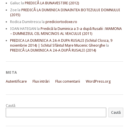
Galiuc
la
PREDICĂ LA BUNAVESTIRE (2012)
Zoe
la
PREDICĂ LA DUMINICA DINAINTEA BOTEZULUI DOMNULUI
(2015)
Rodica Dumitrescu
la
prediciortodoxe.ro
IOAN HATEGAN
la
Predică la Duminica a 3-a după Rusalii : MAMONA
– DUMNEZEUL CEL MINCINOS AL VEACULUI (2011)
PREDICA LA DUMINICA A 24-A DUPA RUSALII (Schitul Closca, 9
noiembrie 2014) | Schitul Sfântul Mare Mucenic Gheorghe
la
PREDICĂ LA DUMINICA A 24-A DUPĂ RUSALII (2014)
META
Autentificare
Flux intrări
Flux comentarii
WordPress.org
Caută
Caută