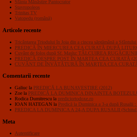
Sfânta Mănăstire Pantocrator
Stavropoleos
Trinitas TV
Vatopedu (română)
Articole recente
Tricântarea Triodului în Joia din a cincea săptămână a Sfântulu
PREDICĂ ÎN MIERCUREA CEA CURATĂ DUPĂ LITURGHI
Cuvânt de folos după Sf. Maslu: TÂLCUIREA RUGĂC
PREDICĂ DESPRE POST ÎN MARŢEA CEA CURATĂ (20
CUVÂNT DE ÎNVĂŢĂTURĂ ÎN MARŢEA CEA CURATĂ 
Comentarii recente
Galiuc
la
PREDICĂ LA BUNAVESTIRE (2012)
Zoe
la
PREDICĂ LA DUMINICA DINAINTEA BOTEZULU
Rodica Dumitrescu
la
prediciortodoxe.ro
IOAN HATEGAN
la
Predică la Duminica a 3-a după R
PREDICA LA DUMINICA A 24-A DUPA RUSALII (Schitul Closc
Meta
Autentificare