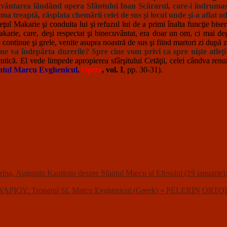
vântarea lăudând opera Sfântului Ioan Scărarul, care-i îndrumase
a treaptă, răsplata chemării celei de sus şi locul unde şi-a aflat od
eţul Makarie şi conduita lui şi refuzul lui de a primi înalta funcţie bis
Makarie, care, deşi respectat şi binecuvântat, era doar un om, ci mai de
tinue şi grele, venite asupra noastră de sus şi fiind martori zi după zi 
ne va îndepărta durerile? Spre cine vom privi ca spre nişte atleţi 
ntică. El vede limpede apropierea sfârşitului Cetăţii, celei cândva renu
ntul Marcu Evghenicul,
Opere
, vol. I
, pp. 30-31).
 Florina, Augustin Kantiotis despre Sfantul Marcu al Efesului (19 
ΟΥΑΡΙΟΥ: Troparul Sf. Marcu Evghenicul (Greek) « PELERIN OR