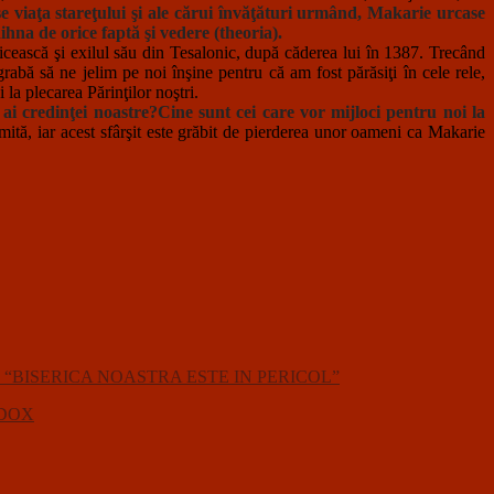
 viaţa stareţului şi ale cărui învăţături urmând, Makarie urcase
ihna de orice faptă şi vedere (theoria).
ericească şi exilul său din Tesalonic, după căderea lui în 1387. Trecând
grabă să ne jelim pe noi înşine pentru că am fost părăsiţi în cele rele,
la plecarea Părinţilor noştri.
ai credinţei noastre?Cine sunt cei care vor mijloci pentru noi la
mită, iar acest sfârşit este grăbit de pierderea unor oameni ca Makarie
ianuarie): “BISERICA NOASTRA ESTE IN PERICOL”
TODOX