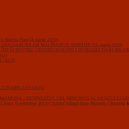
i şi Marelui Post(18 martie 2010)
A DARURILOR MAI ÎNAINTE SFINŢITE (16 martie 2016)
IUNII ÎNTÂI PENTRU CREDINCIOŞI DIN LITURGHIA DARURILO
14)
(2013)
I DOMNULUI (2015)
usalii : MAMONA – DUMNEZEUL CEL MINCINOS AL VEACULUI (20
a, 9 noiembrie 2014) | Schitul Sfântul Mare Mucenic Gheorghe
l