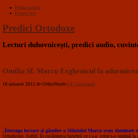
Prima pagină
Despre noi
Predici Ortodoxe
Lecturi duhovniceşti, predici audio, cuvin
Omilia Sf. Marcu Evghenicul la adormirea
18 ianuarie 2012
de OrthoWords
|
4 Comentarii
„
Întreaga lucrare şi gândire a Sfântului Marcu erau dominate de 
Ortodoxiei. Astfel, în cuvântarea funebră ce i s-a cerut s-o susţină l