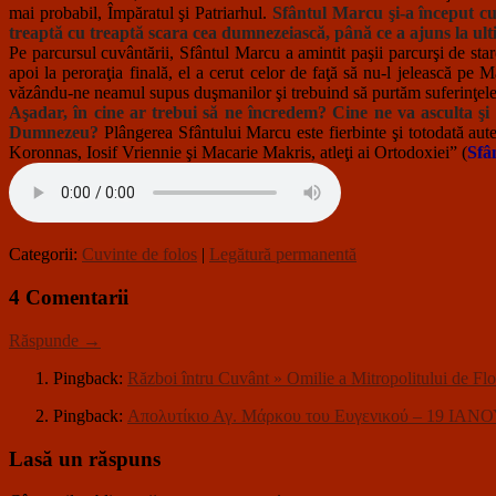
mai probabil, Împăratul şi Patriarhul.
Sfântul Marcu şi-a început cu
treaptă cu treaptă scara cea dumnezeiască, până ce a ajuns la ultim
Pe parcursul cuvântării, Sfântul Marcu a amintit paşii parcurşi de star
apoi la peroraţia finală, el a cerut celor de faţă să nu-l jelească pe 
văzându-ne neamul supus duşmanilor şi trebuind să purtăm suferinţele con
Aşadar, în cine ar trebui să ne încredem? Cine ne va asculta şi 
Dumnezeu?
Plângerea Sfântului Marcu este fierbinte şi totodată aute
Koronnas, Iosif Vriennie şi Macarie Makris, atleţi ai Ortodoxiei” (
Sfâ
Categorii:
Cuvinte de folos
|
Legătură permanentă
4 Comentarii
Răspunde →
Pingback:
Război întru Cuvânt » Omilie a Mitropolitului de
Pingback:
Απολυτίκιο Αγ. Μάρκου του Ευγενικού – 19 ΙΑΝ
Lasă un răspuns