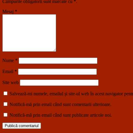
Câmpurile obligatorii sunt marcate cu
*
.
Mesaj
*
Nume
*
Email
*
Site web
Salvează-mi numele, emailul și site-ul web în acest navigator pent
Notifică-mă prin email când sunt comentarii ulterioare.
Notifică-mă prin email când sunt publicate articole noi.