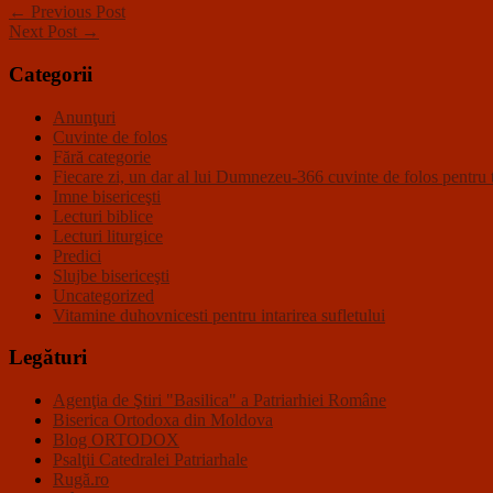
← Previous Post
Next Post →
Categorii
Anunţuri
Cuvinte de folos
Fără categorie
Fiecare zi, un dar al lui Dumnezeu-366 cuvinte de folos pentru t
Imne bisericeşti
Lecturi biblice
Lecturi liturgice
Predici
Slujbe bisericeşti
Uncategorized
Vitamine duhovnicesti pentru intarirea sufletului
Legături
Agenţia de Ştiri "Basilica" a Patriarhiei Române
Biserica Ortodoxa din Moldova
Blog ORTODOX
Psalţii Catedralei Patriarhale
Rugă.ro