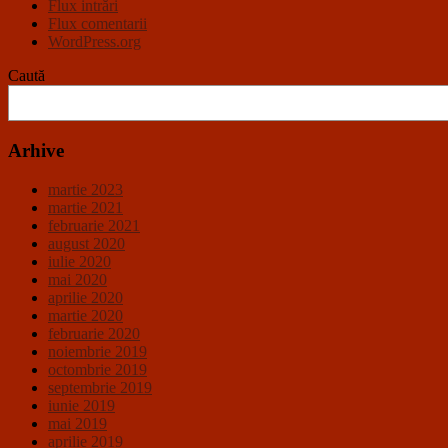
Flux intrări
Flux comentarii
WordPress.org
Caută
Arhive
martie 2023
martie 2021
februarie 2021
august 2020
iulie 2020
mai 2020
aprilie 2020
martie 2020
februarie 2020
noiembrie 2019
octombrie 2019
septembrie 2019
iunie 2019
mai 2019
aprilie 2019