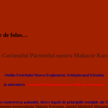
te de folos…
 Cuviosului Părintelui nostru Makarie Kor
Omilia Fericitului Marcu Evghenicul, Arhiepiscopul Efesului,
la adormirea
Cuviosului Părintelui nostru Makarie Koronnas
controversa palamită, direct legată de principiile esenţiale ale O
a moartea ieromonahului Makarie Koronnas, stareţul Mănăstirii Mangana, S