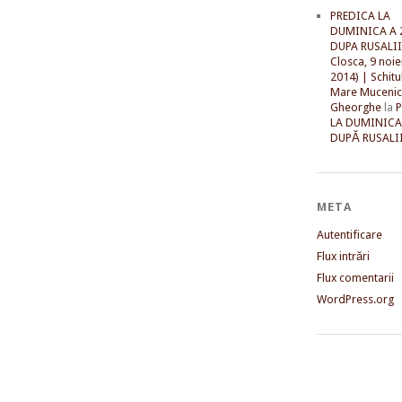
PREDICA LA
DUMINICA A 
DUPA RUSALII 
Closca, 9 noi
2014) | Schitu
Mare Mucenic
Gheorghe
la
LA DUMINICA
DUPĂ RUSALII
META
Autentificare
Flux intrări
Flux comentarii
WordPress.org