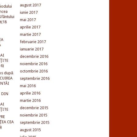
august 2017
iodului
incea
iunie 2017
fântului
mai 2017
t(18
aprilie 2017
martie 2017
EA
februarie 2017
Ă
ianuarie 2017
AI
decembrie 2016
NŢITE
noiembrie 2016
16)
octombrie 2016
os după
LCUIREA
septembrie 2016
ÎNTÂI
mai 2016
aprilie 2016
 DIN
martie 2016
AI
decembrie 2015
NŢITE
noiembrie 2015
PRE
ŢEA CEA
septembrie 2015
)
august 2015