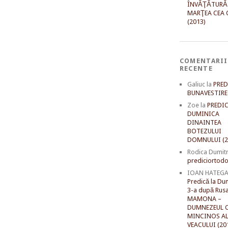
ÎNVĂŢĂTURĂ
MARŢEA CEA 
(2013)
COMENTARII
RECENTE
Galiuc
la
PRED
BUNAVESTIRE 
Zoe
la
PREDIC
DUMINICA
DINAINTEA
BOTEZULUI
DOMNULUI (2
Rodica Dumit
prediciortodo
IOAN HATEG
Predică la Du
3-a după Rusal
MAMONA –
DUMNEZEUL C
MINCINOS A
VEACULUI (20