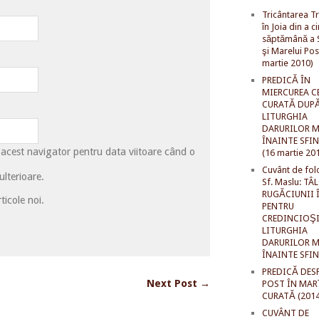
Tricântarea Tr
în Joia din a c
săptămână a S
şi Marelui Pos
martie 2010)
PREDICĂ ÎN
MIERCUREA C
CURATĂ DUP
LITURGHIA
DARURILOR M
ÎNAINTE SFI
 acest navigator pentru data viitoare când o
(16 martie 20
Cuvânt de fol
lterioare.
Sf. Maslu: TÂ
RUGĂCIUNII 
ticole noi.
PENTRU
CREDINCIOŞI
LITURGHIA
DARURILOR M
ÎNAINTE SFI
PREDICĂ DES
Next Post →
POST ÎN MAR
CURATĂ (2014
CUVÂNT DE