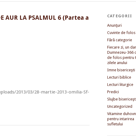
CATEGORII
 AUR LA PSALMUL 6 (Partea a
Anunţuri
Cuvinte de folos
Fără categorie
Fiecare zi, un dar 
Dumnezeu-366 c
de folos pentru 
zilele anului
Imne bisericeşti
Lecturi biblice
Lecturi liturgice
uploads/2013/03/28-martie-2013-omilia-Sf-
Predici
Slujbe bisericeşt
Uncategorized
Vitamine duhovni
pentru intarirea
sufletului