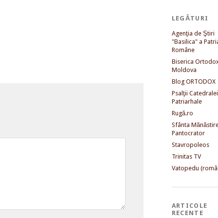
LEGĂTURI
Agenţia de Ştiri
"Basilica" a Patri
Române
Biserica Ortodo
Moldova
Blog ORTODOX
Psalţii Catedralei
Patriarhale
Rugă.ro
Sfânta Mănăstir
Pantocrator
Stavropoleos
Trinitas TV
Vatopedu (româ
ARTICOLE
RECENTE