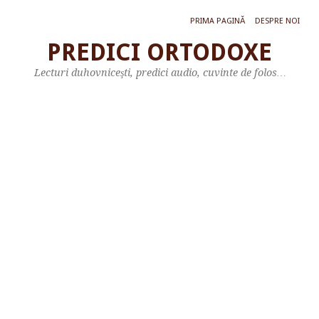
PRIMA PAGINĂ
DESPRE NOI
PREDICI ORTODOXE
O
Lecturi duhovniceşti, predici audio, cuvinte de folos…
m
i
l
i
e
a
S
f
â
n
t
u
l