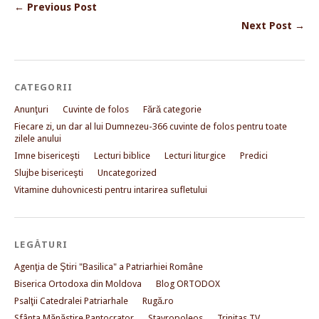
← Previous Post
Next Post →
CATEGORII
Anunţuri
Cuvinte de folos
Fără categorie
Fiecare zi, un dar al lui Dumnezeu-366 cuvinte de folos pentru toate
zilele anului
Imne bisericeşti
Lecturi biblice
Lecturi liturgice
Predici
Slujbe bisericeşti
Uncategorized
Vitamine duhovnicesti pentru intarirea sufletului
LEGĂTURI
Agenţia de Ştiri "Basilica" a Patriarhiei Române
Biserica Ortodoxa din Moldova
Blog ORTODOX
Psalţii Catedralei Patriarhale
Rugă.ro
Sfânta Mănăstire Pantocrator
Stavropoleos
Trinitas TV