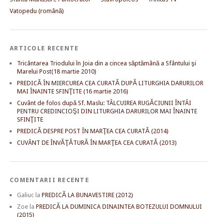
Vatopedu (română)
ARTICOLE RECENTE
Tricântarea Triodului în Joia din a cincea săptămână a Sfântului şi
Marelui Post(18 martie 2010)
PREDICĂ ÎN MIERCUREA CEA CURATĂ DUPĂ LITURGHIA DARURILOR
MAI ÎNAINTE SFINŢITE (16 martie 2016)
Cuvânt de folos după Sf. Maslu: TÂLCUIREA RUGĂCIUNII ÎNTÂI
PENTRU CREDINCIOŞI DIN LITURGHIA DARURILOR MAI ÎNAINTE
SFINŢITE
PREDICĂ DESPRE POST ÎN MARŢEA CEA CURATĂ (2014)
CUVÂNT DE ÎNVĂŢĂTURĂ ÎN MARŢEA CEA CURATĂ (2013)
COMENTARII RECENTE
Galiuc
la
PREDICĂ LA BUNAVESTIRE (2012)
Zoe
la
PREDICĂ LA DUMINICA DINAINTEA BOTEZULUI DOMNULUI
(2015)