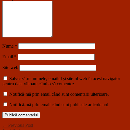
Nume
*
Email
*
Site web
Salvează-mi numele, emailul și site-ul web în acest navigator
pentru data viitoare când o să comentez.
Notifică-mă prin email când sunt comentarii ulterioare.
Notifică-mă prin email când sunt publicate articole noi.
← Previous Post