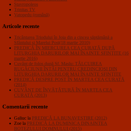
Stavropoleos
Trinitas TV
Vatopedu (română)
Articole recente
Tricântarea Triodului în Joia din a cincea săptămână a
Sfântului şi Marelui Post(18 martie 2010)
PREDICĂ ÎN MIERCUREA CEA CURATĂ DUPĂ
LITURGHIA DARURILOR MAI ÎNAINTE SFINŢITE (16
martie 2016)
Cuvânt de folos după Sf. Maslu: TÂLCUIREA
RUGĂCIUNII ÎNTÂI PENTRU CREDINCIOŞI DIN
LITURGHIA DARURILOR MAI ÎNAINTE SFINŢITE
PREDICĂ DESPRE POST ÎN MARŢEA CEA CURATĂ
(2014)
CUVÂNT DE ÎNVĂŢĂTURĂ ÎN MARŢEA CEA
CURATĂ (2013)
Comentarii recente
Galiuc
la
PREDICĂ LA BUNAVESTIRE (2012)
Zoe
la
PREDICĂ LA DUMINICA DINAINTEA
BOTEZULUI DOMNULUI (2015)