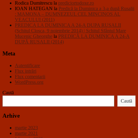
Rodica Dumitrescu
la
prediciortodoxe.ro
IOAN HATEGAN
la
Predică la Duminica a 3-a după Rusalii
: MAMONA – DUMNEZEUL CEL MINCINOS AL
VEACULUI (2011)
PREDICA LA DUMINICA A 24-A DUPA RUSALII
(Schitul Closca, 9 noiembrie 2014) | Schitul Sfântul Mare
Mucenic Gheorghe
la
PREDICĂ LA DUMINICA A 24-A
DUPĂ RUSALII (2014)
Meta
Autentificare
Flux intrări
Flux comentarii
WordPress.org
Caută
Caută
Arhive
martie 2023
martie 2021