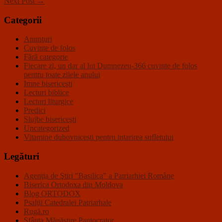
Next Post →
Categorii
Anunţuri
Cuvinte de folos
Fără categorie
Fiecare zi, un dar al lui Dumnezeu-366 cuvinte de folos
pentru toate zilele anului
Imne bisericeşti
Lecturi biblice
Lecturi liturgice
Predici
Slujbe bisericeşti
Uncategorized
Vitamine duhovnicesti pentru intarirea sufletului
Legături
Agenţia de Ştiri "Basilica" a Patriarhiei Române
Biserica Ortodoxa din Moldova
Blog ORTODOX
Psalţii Catedralei Patriarhale
Rugă.ro
Sfânta Mănăstire Pantocrator