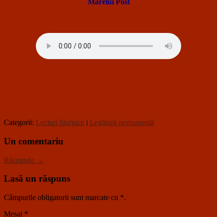
Marelui Post
Categorii:
Lecturi liturgice
|
Legătură permanentă
Un comentariu
Răspunde →
Lasă un răspuns
Câmpurile obligatorii sunt marcate cu
*
.
Mesaj
*