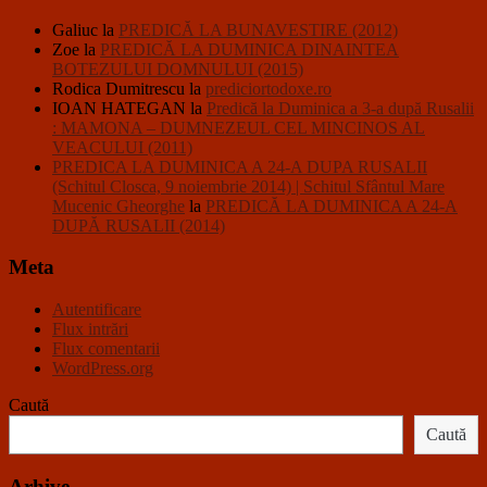
Galiuc
la
PREDICĂ LA BUNAVESTIRE (2012)
Zoe
la
PREDICĂ LA DUMINICA DINAINTEA
BOTEZULUI DOMNULUI (2015)
Rodica Dumitrescu
la
prediciortodoxe.ro
IOAN HATEGAN
la
Predică la Duminica a 3-a după Rusalii
: MAMONA – DUMNEZEUL CEL MINCINOS AL
VEACULUI (2011)
PREDICA LA DUMINICA A 24-A DUPA RUSALII
(Schitul Closca, 9 noiembrie 2014) | Schitul Sfântul Mare
Mucenic Gheorghe
la
PREDICĂ LA DUMINICA A 24-A
DUPĂ RUSALII (2014)
Meta
Autentificare
Flux intrări
Flux comentarii
WordPress.org
Caută
Caută
Arhive