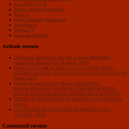
Blog ORTODOX
Psalţii Catedralei Patriarhale
Rugă.ro
Sfânta Mănăstire Pantocrator
Stavropoleos
Trinitas TV
Vatopedu (română)
Articole recente
Tricântarea Triodului în Joia din a cincea săptămână a
Sfântului şi Marelui Post(18 martie 2010)
PREDICĂ ÎN MIERCUREA CEA CURATĂ DUPĂ
LITURGHIA DARURILOR MAI ÎNAINTE SFINŢITE (16
martie 2016)
Cuvânt de folos după Sf. Maslu: TÂLCUIREA
RUGĂCIUNII ÎNTÂI PENTRU CREDINCIOŞI DIN
LITURGHIA DARURILOR MAI ÎNAINTE SFINŢITE
PREDICĂ DESPRE POST ÎN MARŢEA CEA CURATĂ
(2014)
CUVÂNT DE ÎNVĂŢĂTURĂ ÎN MARŢEA CEA
CURATĂ (2013)
Comentarii recente