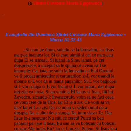
(a
Sfintei Cuvioase Maria Egipteanca
)
.
Evanghelia din Duminica Sfintei Cuvioase Maria Egipteanca –
Marcu 10, 32-45
„Si erau pe drum, suindu-se la Ierusalim, iar Iisus
mergea inaintea lor. Si ei erau uimiti si cei ce mergeau
dupa El se temeau. Si luand la Sine, iarasi, pe cei
doisprezece, a inceput sa le spuna ce aveau sa I se
intample: Ca, iata, ne suim la Ierusalim si Fiul Omului
va fi predat arhiereilor si carturarilor; si-L vor osandi la
moarte si-L vor da in mana paganilor. Si-L vor batjocori
si-L vor scuipa si-L vor biciui si-L vor omori, dar dupa
trei zile va invia. Si au venit la El Iacov si Ioan, fiii lui
Zevedeu, zicandu-I: Invatatorule, voim sa ne faci ceea
ce vom cere de la Tine. Iar El le-a zis: Ce voiti sa va
fac? Iar ei I-au zis: Da-ne noua sa sedem unul de-a
dreapta Ta, si altul de-a stanga Ta, intru slava Ta. Dar
Iisus le-a raspuns: Nu stiti ce cereti! Puteti sa beti
paharul pe care il beau Eu sau sa va botezati cu botezul
cu care Ma botez Eu? Iar ei I-au zis: Putem. Si Iisus le-a