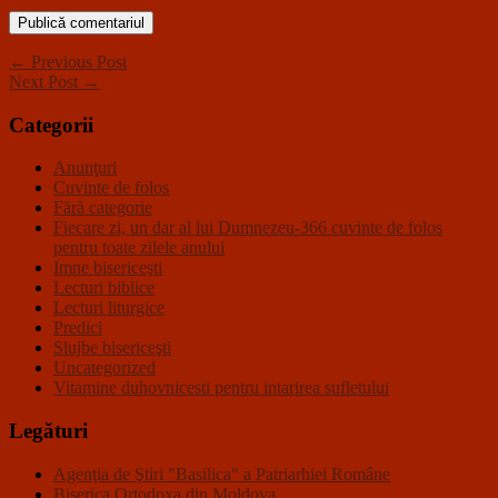
← Previous Post
Next Post →
Categorii
Anunţuri
Cuvinte de folos
Fără categorie
Fiecare zi, un dar al lui Dumnezeu-366 cuvinte de folos
pentru toate zilele anului
Imne bisericeşti
Lecturi biblice
Lecturi liturgice
Predici
Slujbe bisericeşti
Uncategorized
Vitamine duhovnicesti pentru intarirea sufletului
Legături
Agenţia de Ştiri "Basilica" a Patriarhiei Române
Biserica Ortodoxa din Moldova