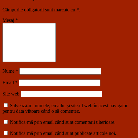
Câmpurile obligatorii sunt marcate cu
*
.
Mesaj
*
Nume
*
Email
*
Site web
Salvează-mi numele, emailul și site-ul web în acest navigator
pentru data viitoare când o să comentez.
Notifică-mă prin email când sunt comentarii ulterioare.
Notifică-mă prin email când sunt publicate articole noi.