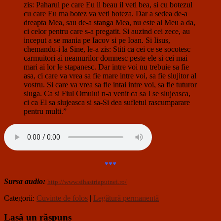
zis: Paharul pe care Eu il beau il veti bea, si cu botezul
cu care Eu ma botez va veti boteza. Dar a sedea de-a
dreapta Mea, sau de-a stanga Mea, nu este al Meu a da,
ci celor pentru care s-a pregatit. Si auzind cei zece, au
inceput a se mania pe Iacov si pe Ioan. Si Iisus,
chemandu-i la Sine, le-a zis: Stiti ca cei ce se socotesc
carmuitori ai neamurilor domnesc peste ele si cei mai
mari ai lor le stapanesc. Dar intre voi nu trebuie sa fie
asa, ci care va vrea sa fie mare intre voi, sa fie slujitor al
vostru. Si care va vrea sa fie intai intre voi, sa fie tuturor
sluga. Ca si Fiul Omului n-a venit ca sa I se slujeasca,
ci ca El sa slujeasca si sa-Si dea sufletul rascumparare
pentru multi.”
***
Sursa audio:
http://www.sihastriaputnei.ro/
Categorii:
Cuvinte de folos
|
Legătură permanentă
Lasă un răspuns