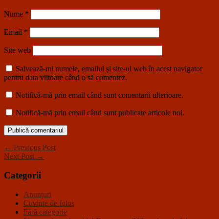
Nume
*
Email
*
Site web
Salvează-mi numele, emailul și site-ul web în acest navigator
pentru data viitoare când o să comentez.
Notifică-mă prin email când sunt comentarii ulterioare.
Notifică-mă prin email când sunt publicate articole noi.
← Previous Post
Next Post →
Categorii
Anunţuri
Cuvinte de folos
Fără categorie