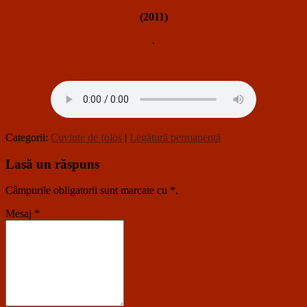
(2011)
.
Categorii:
Cuvinte de folos
|
Legătură permanentă
Lasă un răspuns
Câmpurile obligatorii sunt marcate cu
*
.
Mesaj
*