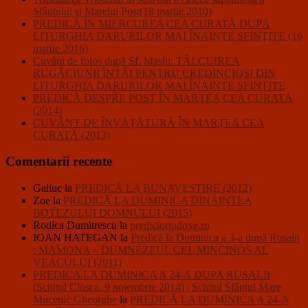
Sfântului şi Marelui Post(18 martie 2010)
PREDICĂ ÎN MIERCUREA CEA CURATĂ DUPĂ
LITURGHIA DARURILOR MAI ÎNAINTE SFINŢITE (16
martie 2016)
Cuvânt de folos după Sf. Maslu: TÂLCUIREA
RUGĂCIUNII ÎNTÂI PENTRU CREDINCIOŞI DIN
LITURGHIA DARURILOR MAI ÎNAINTE SFINŢITE
PREDICĂ DESPRE POST ÎN MARŢEA CEA CURATĂ
(2014)
CUVÂNT DE ÎNVĂŢĂTURĂ ÎN MARŢEA CEA
CURATĂ (2013)
Comentarii recente
Galiuc
la
PREDICĂ LA BUNAVESTIRE (2012)
Zoe
la
PREDICĂ LA DUMINICA DINAINTEA
BOTEZULUI DOMNULUI (2015)
Rodica Dumitrescu
la
prediciortodoxe.ro
IOAN HATEGAN
la
Predică la Duminica a 3-a după Rusalii
: MAMONA – DUMNEZEUL CEL MINCINOS AL
VEACULUI (2011)
PREDICA LA DUMINICA A 24-A DUPA RUSALII
(Schitul Closca, 9 noiembrie 2014) | Schitul Sfântul Mare
Mucenic Gheorghe
la
PREDICĂ LA DUMINICA A 24-A