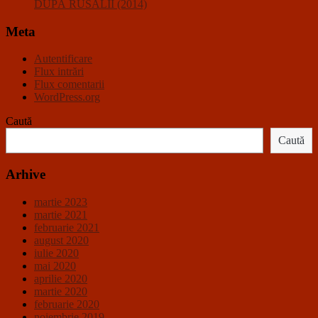
DUPĂ RUSALII (2014)
Meta
Autentificare
Flux intrări
Flux comentarii
WordPress.org
Caută
Caută
Arhive
martie 2023
martie 2021
februarie 2021
august 2020
iulie 2020
mai 2020
aprilie 2020
martie 2020
februarie 2020
noiembrie 2019