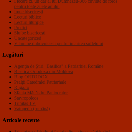
Fiecare zi, un dar al lui Dumnezeu-366 cuvinte de folos
pentru toate zilele anului
Imne bisericeşti
Lecturi biblice
Lecturi liturgice
Predici
Slujbe bisericeşti
Uncategorized
Vitamine duhovnicesti pentru intarirea sufletului
Legături
Agenţia de Ştiri "Basilica" a Patriarhiei Române
Biserica Ortodoxa din Moldova
Blog ORTODOX
Psalţii Catedralei Patriarhale
Rugă.ro
Sfânta Mănăstire Pantocrator
Stavropoleos
Trinitas TV
Vatopedu (română)
Articole recente
Tricântarea Triodului în Joia din a cincea săptămână a