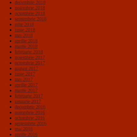
decembrie 2018
noiembrie 2018
octombrie 2018
septembrie 2018
iulie 2018
iunie 2018
mai 2018
aprilie 2018
martie 2018
februarie 2018
noiembrie 2017
octombrie 2017
august 2017
iunie 2017
mai 2017
aprilie 2017
martie 2017
februarie 2017
ianuarie 2017
decembrie 2016
noiembrie 2016
octombrie 2016
septembrie 2016
mai 2016
aprilie 2016