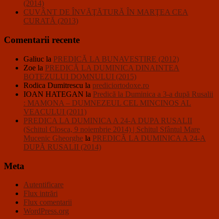
(2014)
CUVÂNT DE ÎNVĂŢĂTURĂ ÎN MARŢEA CEA
CURATĂ (2013)
Comentarii recente
Galiuc
la
PREDICĂ LA BUNAVESTIRE (2012)
Zoe
la
PREDICĂ LA DUMINICA DINAINTEA
BOTEZULUI DOMNULUI (2015)
Rodica Dumitrescu
la
prediciortodoxe.ro
IOAN HATEGAN
la
Predică la Duminica a 3-a după Rusalii
: MAMONA – DUMNEZEUL CEL MINCINOS AL
VEACULUI (2011)
PREDICA LA DUMINICA A 24-A DUPA RUSALII
(Schitul Closca, 9 noiembrie 2014) | Schitul Sfântul Mare
Mucenic Gheorghe
la
PREDICĂ LA DUMINICA A 24-A
DUPĂ RUSALII (2014)
Meta
Autentificare
Flux intrări
Flux comentarii
WordPress.org