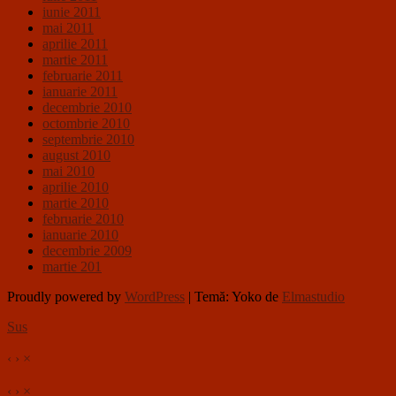
iunie 2011
mai 2011
aprilie 2011
martie 2011
februarie 2011
ianuarie 2011
decembrie 2010
octombrie 2010
septembrie 2010
august 2010
mai 2010
aprilie 2010
martie 2010
februarie 2010
ianuarie 2010
decembrie 2009
martie 201
Proudly powered by
WordPress
|
Temă: Yoko de
Elmastudio
Sus
‹
›
×
‹
›
×