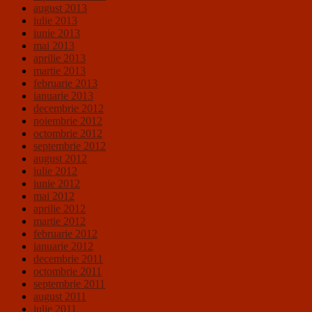
august 2013
iulie 2013
iunie 2013
mai 2013
aprilie 2013
martie 2013
februarie 2013
ianuarie 2013
decembrie 2012
noiembrie 2012
octombrie 2012
septembrie 2012
august 2012
iulie 2012
iunie 2012
mai 2012
aprilie 2012
martie 2012
februarie 2012
ianuarie 2012
decembrie 2011
octombrie 2011
septembrie 2011
august 2011
iulie 2011