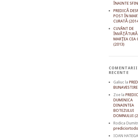
ÎNAINTE SFI
PREDICĂ DES
POST ÎN MAR
CURATĂ (2014
CUVÂNT DE
ÎNVĂŢĂTURĂ
MARŢEA CEA 
(2013)
COMENTARII
RECENTE
Galiuc
la
PRED
BUNAVESTIRE 
Zoe
la
PREDIC
DUMINICA
DINAINTEA
BOTEZULUI
DOMNULUI (2
Rodica Dumit
prediciortodo
IOAN HATEG