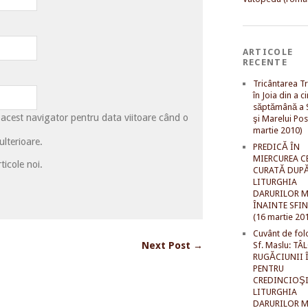
ARTICOLE
RECENTE
Tricântarea Tr
în Joia din a c
săptămână a S
 acest navigator pentru data viitoare când o
şi Marelui Pos
martie 2010)
lterioare.
PREDICĂ ÎN
MIERCUREA C
ticole noi.
CURATĂ DUP
LITURGHIA
DARURILOR M
ÎNAINTE SFI
(16 martie 20
Cuvânt de fol
Next Post →
Sf. Maslu: TÂ
RUGĂCIUNII 
PENTRU
CREDINCIOŞI
LITURGHIA
DARURILOR M