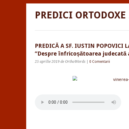
PREDICI ORTODOXE
PREDICĂ A SF. IUSTIN POPOVICI 
”Despre înfricoșătoarea judecată
25 aprilie 2019
de OrthoWords
|
0 Comentarii