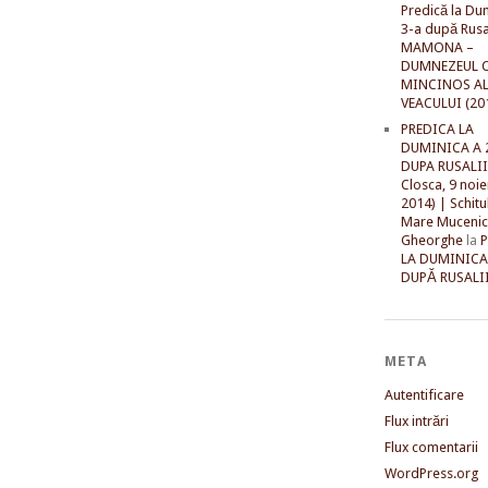
Predică la Du
3-a după Rusal
MAMONA –
DUMNEZEUL C
MINCINOS A
VEACULUI (20
PREDICA LA
DUMINICA A 
DUPA RUSALII 
Closca, 9 noi
2014) | Schitu
Mare Mucenic
Gheorghe
la
LA DUMINICA
DUPĂ RUSALII
META
Autentificare
Flux intrări
Flux comentarii
WordPress.org