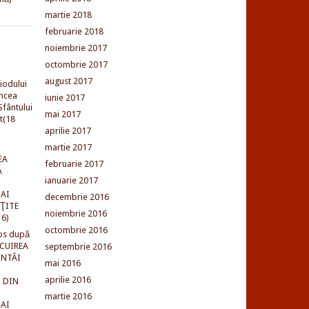
martie 2018
februarie 2018
noiembrie 2017
octombrie 2017
august 2017
iodului
incea
iunie 2017
fântului
mai 2017
t(18
aprilie 2017
martie 2017
EA
februarie 2017
Ă
ianuarie 2017
AI
decembrie 2016
NŢITE
noiembrie 2016
16)
octombrie 2016
os după
LCUIREA
septembrie 2016
ÎNTÂI
mai 2016
aprilie 2016
 DIN
martie 2016
AI