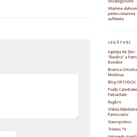
Uncategorized
Vitamine duhovni
pentru intarirea
sufletului
LEGĂTURI
Agenţia de Ştiri
"Basilica" a Patri
Române
Biserica Ortodo
Moldova
Blog ORTODOX
Psalţii Catedralei
Patriarhale
Rugă.ro
Sfânta Mănăstir
Pantocrator
Stavropoleos
Trinitas TV
Vatopedu (româ