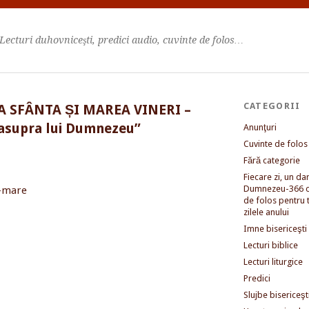
Lecturi duhovniceşti, predici audio, cuvinte de folos…
CATEGORII
LA SFÂNTA ȘI MAREA VINERI –
 asupra lui Dumnezeu”
Anunţuri
Cuvinte de folos
Fără categorie
Fiecare zi, un dar 
Dumnezeu-366 c
de folos pentru 
zilele anului
Imne bisericeşti
Lecturi biblice
Lecturi liturgice
Predici
Slujbe bisericeşt