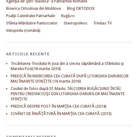
Agenţia de Ştiri "Basilica" a Patriarhiei Române
Biserica Ortodoxa din Moldova
Blog ORTODOX
Psalţii Catedralei Patriarhale
Rugă.ro
Sfânta Mănăstire Pantocrator
Stavropoleos
Trinitas TV
Vatopedu (română)
ARTICOLE RECENTE
Tricântarea Triodului în Joia din a cincea săptămână a Sfântului şi
Marelui Post(18 martie 2010)
PREDICĂ ÎN MIERCUREA CEA CURATĂ DUPĂ LITURGHIA DARURILOR
MAI ÎNAINTE SFINŢITE (16 martie 2016)
Cuvânt de folos după Sf. Maslu: TÂLCUIREA RUGĂCIUNII ÎNTÂI
PENTRU CREDINCIOŞI DIN LITURGHIA DARURILOR MAI ÎNAINTE
SFINŢITE
PREDICĂ DESPRE POST ÎN MARŢEA CEA CURATĂ (2014)
CUVÂNT DE ÎNVĂŢĂTURĂ ÎN MARŢEA CEA CURATĂ (2013)