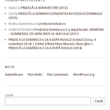
COMENTARII RECENTE
Galiuc
la
PREDICĂ LA BUNAVESTIRE (2012)
Zoe
la
PREDICĂ LA DUMINICA DINAINTEA BOTEZULUI DOMNULUI
(2015)
Rodica Dumitrescu
la
prediciortodoxe.ro
IOAN HATEGAN
la
Predică la Duminica a 3-a după Rusalii : MAMONA
– DUMNEZEUL CEL MINCINOS AL VEACULUI (2011)
PREDICA LA DUMINICA A 24-A DUPA RUSALII (Schitul Closca, 9
noiembrie 2014) | Schitul Sfântul Mare Mucenic Gheorghe
la
PREDICĂ LA DUMINICA A 24-A DUPĂ RUSALII (2014)
META
Autentificare
Flux intrări
Flux comentarii
WordPress.org
Caută
Caută