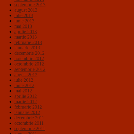
septembrie 2013
august 2013
iulie 2013
iunie 2013
mai 2013
aprilie 2013
martie 2013
februarie 2013
ianuarie 2013
decembrie 2012
noiembrie 2012
octombrie 2012
septembrie 2012
august 2012
iulie 2012
iunie 2012
mai 2012
aprilie 2012
martie 2012
februarie 2012
ianuarie 2012
decembrie 2011
octombrie 2011
septembrie 2011
august 2011