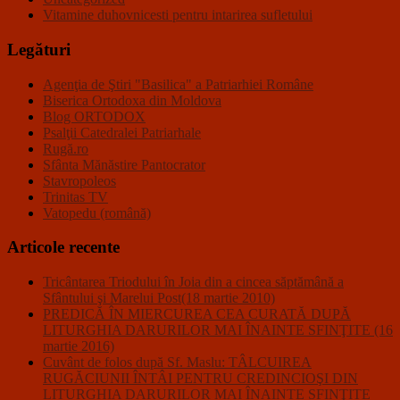
Vitamine duhovnicesti pentru intarirea sufletului
Legături
Agenţia de Ştiri "Basilica" a Patriarhiei Române
Biserica Ortodoxa din Moldova
Blog ORTODOX
Psalţii Catedralei Patriarhale
Rugă.ro
Sfânta Mănăstire Pantocrator
Stavropoleos
Trinitas TV
Vatopedu (română)
Articole recente
Tricântarea Triodului în Joia din a cincea săptămână a
Sfântului şi Marelui Post(18 martie 2010)
PREDICĂ ÎN MIERCUREA CEA CURATĂ DUPĂ
LITURGHIA DARURILOR MAI ÎNAINTE SFINŢITE (16
martie 2016)
Cuvânt de folos după Sf. Maslu: TÂLCUIREA
RUGĂCIUNII ÎNTÂI PENTRU CREDINCIOŞI DIN
LITURGHIA DARURILOR MAI ÎNAINTE SFINŢITE