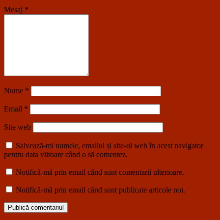
Mesaj
*
Nume
*
Email
*
Site web
Salvează-mi numele, emailul și site-ul web în acest navigator
pentru data viitoare când o să comentez.
Notifică-mă prin email când sunt comentarii ulterioare.
Notifică-mă prin email când sunt publicate articole noi.