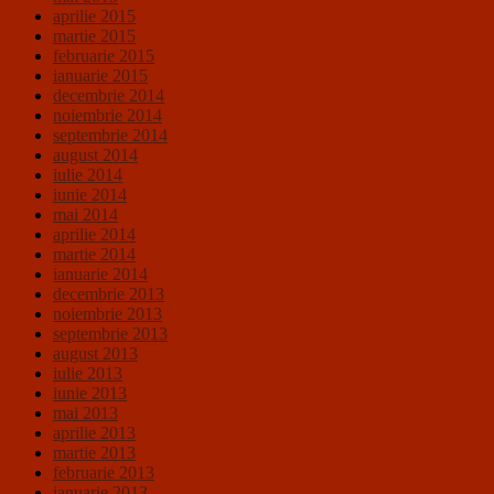
aprilie 2015
martie 2015
februarie 2015
ianuarie 2015
decembrie 2014
noiembrie 2014
septembrie 2014
august 2014
iulie 2014
iunie 2014
mai 2014
aprilie 2014
martie 2014
ianuarie 2014
decembrie 2013
noiembrie 2013
septembrie 2013
august 2013
iulie 2013
iunie 2013
mai 2013
aprilie 2013
martie 2013
februarie 2013
ianuarie 2013