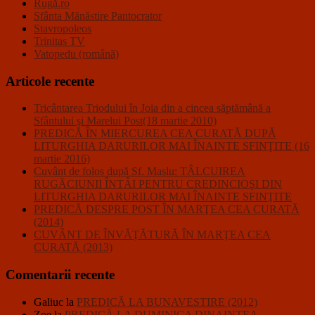
Rugă.ro
Sfânta Mănăstire Pantocrator
Stavropoleos
Trinitas TV
Vatopedu (română)
Articole recente
Tricântarea Triodului în Joia din a cincea săptămână a
Sfântului şi Marelui Post(18 martie 2010)
PREDICĂ ÎN MIERCUREA CEA CURATĂ DUPĂ
LITURGHIA DARURILOR MAI ÎNAINTE SFINŢITE (16
martie 2016)
Cuvânt de folos după Sf. Maslu: TÂLCUIREA
RUGĂCIUNII ÎNTÂI PENTRU CREDINCIOŞI DIN
LITURGHIA DARURILOR MAI ÎNAINTE SFINŢITE
PREDICĂ DESPRE POST ÎN MARŢEA CEA CURATĂ
(2014)
CUVÂNT DE ÎNVĂŢĂTURĂ ÎN MARŢEA CEA
CURATĂ (2013)
Comentarii recente
Galiuc
la
PREDICĂ LA BUNAVESTIRE (2012)
Zoe
la
PREDICĂ LA DUMINICA DINAINTEA