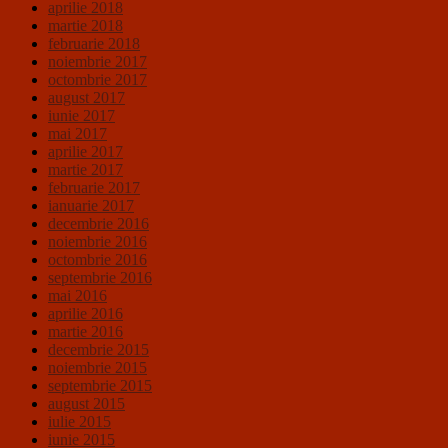
aprilie 2018
martie 2018
februarie 2018
noiembrie 2017
octombrie 2017
august 2017
iunie 2017
mai 2017
aprilie 2017
martie 2017
februarie 2017
ianuarie 2017
decembrie 2016
noiembrie 2016
octombrie 2016
septembrie 2016
mai 2016
aprilie 2016
martie 2016
decembrie 2015
noiembrie 2015
septembrie 2015
august 2015
iulie 2015
iunie 2015