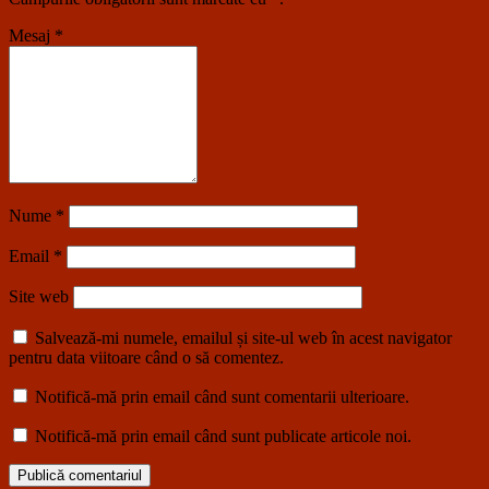
Mesaj
*
Nume
*
Email
*
Site web
Salvează-mi numele, emailul și site-ul web în acest navigator
pentru data viitoare când o să comentez.
Notifică-mă prin email când sunt comentarii ulterioare.
Notifică-mă prin email când sunt publicate articole noi.