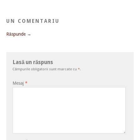
UN COMENTARIU
Răspunde →
Lasă un răspuns
Câmpurile obligatorii sunt marcate cu
*
.
Mesaj
*