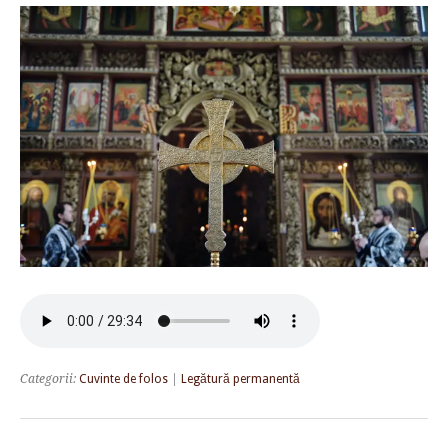
Categorii:
Cuvinte de folos
|
Legătură permanentă