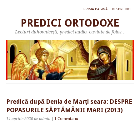
PRIMA PAGINĂ
DESPRE NOI
PREDICI ORTODOXE
Lecturi duhovniceşti, predici audio, cuvinte de folos…
Predică după Denia de Marţi seara: DESPRE
POPASURILE SĂPTĂMÂNII MARI (2013)
14 aprilie 2020
de admin
|
1 Comentariu