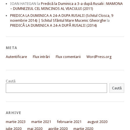
IOAN HATEGAN
la
Predică la Duminica a 3-a după Rusalii : MAMONA
– DUMNEZEUL CEL MINCINOS AL VEACULUI (2011)
PREDICA LA DUMINICA A 24-A DUPA RUSALII (Schitul Closca, 9
noiembrie 2014) | Schitul Sfântul Mare Mucenic Gheorghe
la
PREDICĂ LA DUMINICA A 24-A DUPĂ RUSALII (2014)
META
Autentificare
Flux intrări
Flux comentarii
WordPress.org
Caută
Caută
ARHIVE
martie 2023
martie 2021
februarie 2021
august 2020
iulie 2020
mai 2020
aprilie 2020
martie 2020