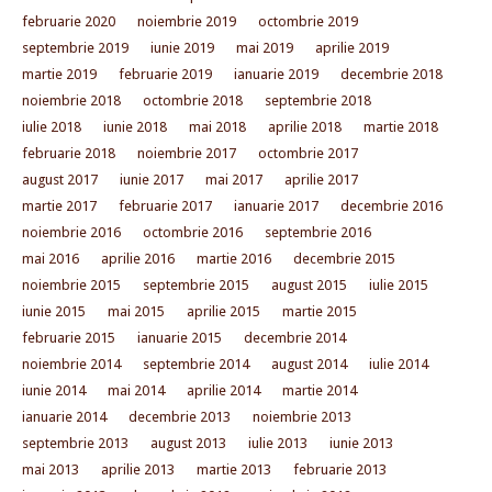
februarie 2020
noiembrie 2019
octombrie 2019
septembrie 2019
iunie 2019
mai 2019
aprilie 2019
martie 2019
februarie 2019
ianuarie 2019
decembrie 2018
noiembrie 2018
octombrie 2018
septembrie 2018
iulie 2018
iunie 2018
mai 2018
aprilie 2018
martie 2018
februarie 2018
noiembrie 2017
octombrie 2017
august 2017
iunie 2017
mai 2017
aprilie 2017
martie 2017
februarie 2017
ianuarie 2017
decembrie 2016
noiembrie 2016
octombrie 2016
septembrie 2016
mai 2016
aprilie 2016
martie 2016
decembrie 2015
noiembrie 2015
septembrie 2015
august 2015
iulie 2015
iunie 2015
mai 2015
aprilie 2015
martie 2015
februarie 2015
ianuarie 2015
decembrie 2014
noiembrie 2014
septembrie 2014
august 2014
iulie 2014
iunie 2014
mai 2014
aprilie 2014
martie 2014
ianuarie 2014
decembrie 2013
noiembrie 2013
septembrie 2013
august 2013
iulie 2013
iunie 2013
mai 2013
aprilie 2013
martie 2013
februarie 2013