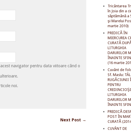
Tricântarea Tr
în Joia din a c
săptămână a S
şi Marelui Pos
martie 2010)
PREDICĂ ÎN
MIERCUREA C
CURATĂ DUP
LITURGHIA
DARURILOR M
ÎNAINTE SFI
(16 martie 20
 acest navigator pentru data viitoare când o
Cuvânt de fol
Sf. Maslu: TÂ
lterioare.
RUGĂCIUNII 
PENTRU
ticole noi.
CREDINCIOŞI
LITURGHIA
DARURILOR M
ÎNAINTE SFI
PREDICĂ DES
POST ÎN MAR
Next Post →
CURATĂ (2014
CUVÂNT DE