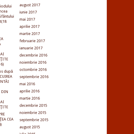
august 2017
iodului
incea
iunie 2017
fântului
mai 2017
t(18
aprilie 2017
martie 2017
EA
februarie 2017
Ă
ianuarie 2017
AI
decembrie 2016
NŢITE
noiembrie 2016
16)
octombrie 2016
os după
LCUIREA
septembrie 2016
ÎNTÂI
mai 2016
aprilie 2016
 DIN
martie 2016
AI
decembrie 2015
NŢITE
noiembrie 2015
PRE
ŢEA CEA
septembrie 2015
)
august 2015