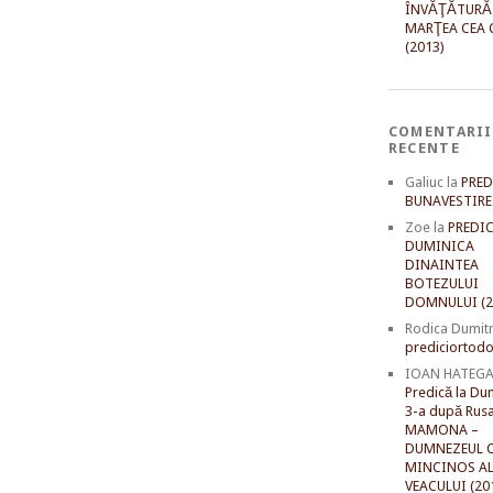
ÎNVĂŢĂTURĂ
MARŢEA CEA 
(2013)
COMENTARII
RECENTE
Galiuc
la
PRED
BUNAVESTIRE 
Zoe
la
PREDIC
DUMINICA
DINAINTEA
BOTEZULUI
DOMNULUI (2
Rodica Dumit
prediciortodo
IOAN HATEG
Predică la Du
3-a după Rusal
MAMONA –
DUMNEZEUL C
MINCINOS A
VEACULUI (20