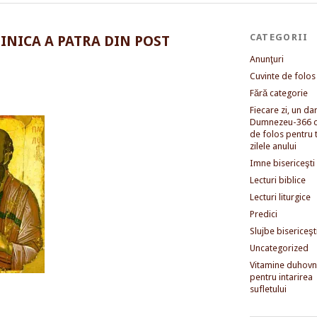
CATEGORII
INICA A PATRA DIN POST
Anunţuri
Cuvinte de folos
Fără categorie
Fiecare zi, un dar 
Dumnezeu-366 c
de folos pentru 
zilele anului
Imne bisericeşti
Lecturi biblice
Lecturi liturgice
Predici
Slujbe bisericeşt
Uncategorized
Vitamine duhovni
pentru intarirea
sufletului