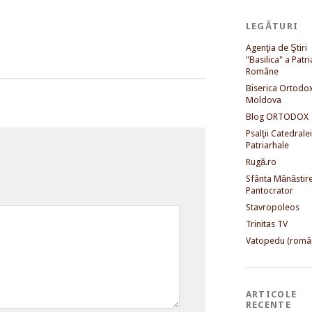
LEGĂTURI
Agenţia de Ştiri
"Basilica" a Patri
Române
Biserica Ortodo
Moldova
Blog ORTODOX
Psalţii Catedralei
Patriarhale
Rugă.ro
Sfânta Mănăstir
Pantocrator
Stavropoleos
Trinitas TV
Vatopedu (româ
ARTICOLE
RECENTE