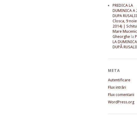
PREDICA LA
DUMINICA A 
DUPA RUSALII 
Closca, 9 noi
2014) | Schitu
Mare Mucenic
Gheorghe
la
LA DUMINICA
DUPĂ RUSALII
META
Autentificare
Flux intrări
Flux comentarii
WordPress.org