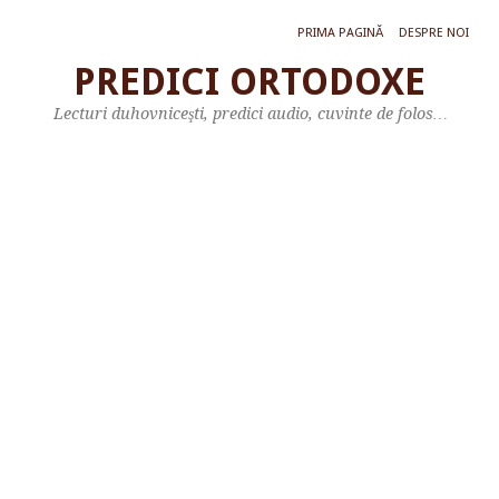
PRIMA PAGINĂ
DESPRE NOI
PREDICI ORTODOXE
P
Lecturi duhovniceşti, predici audio, cuvinte de folos…
R
E
D
I
C
Ă
L
A
A
P
O
S
T