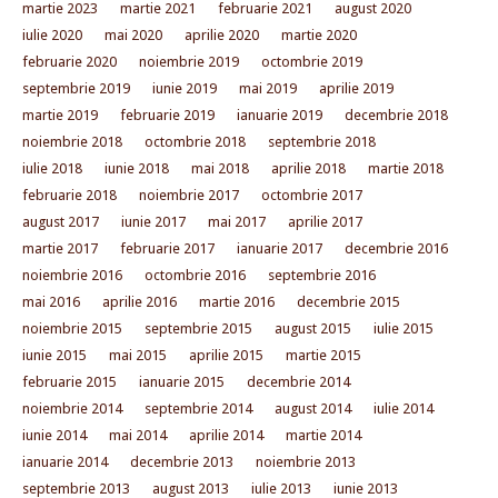
martie 2023
martie 2021
februarie 2021
august 2020
iulie 2020
mai 2020
aprilie 2020
martie 2020
februarie 2020
noiembrie 2019
octombrie 2019
septembrie 2019
iunie 2019
mai 2019
aprilie 2019
martie 2019
februarie 2019
ianuarie 2019
decembrie 2018
noiembrie 2018
octombrie 2018
septembrie 2018
iulie 2018
iunie 2018
mai 2018
aprilie 2018
martie 2018
februarie 2018
noiembrie 2017
octombrie 2017
august 2017
iunie 2017
mai 2017
aprilie 2017
martie 2017
februarie 2017
ianuarie 2017
decembrie 2016
noiembrie 2016
octombrie 2016
septembrie 2016
mai 2016
aprilie 2016
martie 2016
decembrie 2015
noiembrie 2015
septembrie 2015
august 2015
iulie 2015
iunie 2015
mai 2015
aprilie 2015
martie 2015
februarie 2015
ianuarie 2015
decembrie 2014
noiembrie 2014
septembrie 2014
august 2014
iulie 2014
iunie 2014
mai 2014
aprilie 2014
martie 2014
ianuarie 2014
decembrie 2013
noiembrie 2013
septembrie 2013
august 2013
iulie 2013
iunie 2013