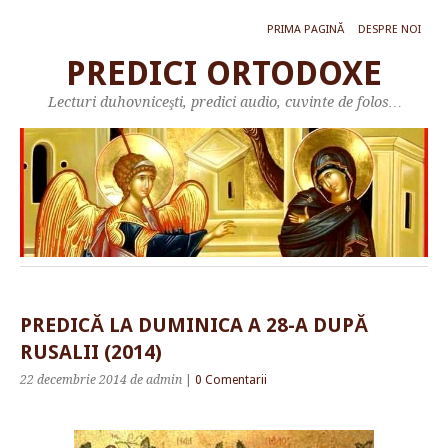
PRIMA PAGINĂ
DESPRE NOI
PREDICI ORTODOXE
Lecturi duhovniceşti, predici audio, cuvinte de folos…
PREDICĂ LA DUMINICA A 28-A DUPĂ
RUSALII (2014)
22 decembrie 2014
de admin
|
0 Comentarii